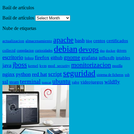
Baúl de artículos
Baúl de artículos
Nube de etiquetas
apache
bash
centos
certificados
actualizacion
almacenamiento
blog
debian
devops
collectd
compilacion
curiosidades
drivers
dns
docker
gnome
escritorio
firefox
grafana
github
influxdb
iptables
fedora
jboss
monitorizacion
java
kernel
kvm
mod_security
mozilla
seguridad
script
nginx
python
red hat
sistema de ficheros
ssh
ubuntu
terminal
wildfly
ssl
videojuegos
steam
valve
tomcat