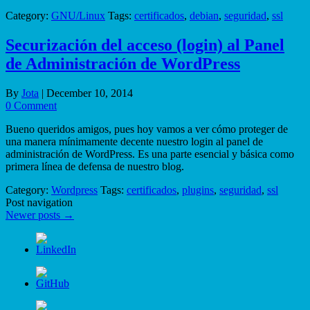
Category:
GNU/Linux
Tags:
certificados
,
debian
,
seguridad
,
ssl
Securización del acceso (login) al Panel
de Administración de WordPress
By
Jota
|
December 10, 2014
0 Comment
Bueno queridos amigos, pues hoy vamos a ver cómo proteger de
una manera mínimamente decente nuestro login al panel de
administración de WordPress. Es una parte esencial y básica como
primera línea de defensa de nuestro blog.
Category:
Wordpress
Tags:
certificados
,
plugins
,
seguridad
,
ssl
Post navigation
Newer posts
→