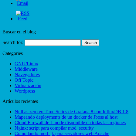
Buscar en el blog
Search for:
Categories
GNU/Linux
Middleware
Navegadores
Off Topic
Virtualización
Wordpress
Artículos recientes
Null as zero en Time Series de Grafana 8 con InfluxDB 1.8
Mapeando deployments de un docker de Jboss al host
Cloud Firewall de Linode disponible en todas las regiones
Nginx: script para compilar mod_security
Compilando mod_jk para servidores web Apache