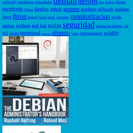
debian
devops
collectd
compilacion
curiosidades
drivers
dns
docker
gnome
escritorio
firefox
grafana
github
influxdb
iptables
fedora
jboss
monitorizacion
java
kernel
kvm
mod_security
mozilla
seguridad
script
nginx
python
red hat
sistema de ficheros
ssh
ubuntu
terminal
wildfly
ssl
videojuegos
steam
valve
tomcat