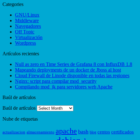
Categories
GNU/Linux
Middleware
Navegadores
Off Topic
Virtualización
Wordpress
Artículos recientes
Null as zero en Time Series de Grafana 8 con InfluxDB 1.8
Mapeando deployments de un docker de Jboss al host
Cloud Firewall de Linode disponible en todas las regiones
Nginx: script para compilar mod_security
Compilando mod_jk para servidores web Apache
Baúl de artículos
Baúl de artículos
Nube de etiquetas
apache
bash
centos
certificados
actualizacion
almacenamiento
blog