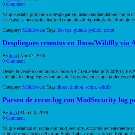
0 Comment
Ya que estaba probando a desplegar en instancias standalone con la l
este caso es necesario añadir el contenido al repositorio del dominio 
Category:
Middleware
Tags:
devops
,
github
,
python
,
script
Despliegues remotos en Jboss/Wildfly via
By
Jota
|
April 2, 2018
0 Comment
Desde la versión comunitaria Jboss AS 7 (en adelante Wildfly) y EAP 6
artículo, los despliegues son una de las operaciones que podemos real
Category:
Middleware
Tags:
jboss
,
python
,
script
,
wildfly
Parseo de error.log con ModSecurity log p
By
Jota
|
March 6, 2018
0 Comment
Ya que estamos en racha con mod_security, encontré recientemente un 
suite de repositorios del grupo SpiderLabs y está escrito en Python 2.7