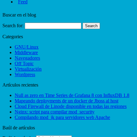
Buscar en el blog
Search for:
Categories
GNU/Linux
Middleware
Navegadores
Off Topic
Virtualización
Wordpress
Artículos recientes
Null as zero en Time Series de Grafana 8 con InfluxDB 1.8
Mapeando deployments de un docker de Jboss al host
Cloud Firewall de Linode disponible en todas las regiones
Nginx: script para compilar mod_security
Compilando mod_jk para servidores web Apache
Baúl de artículos