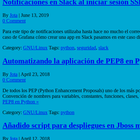
Notificaciones en Slack al iniciar sesión S
By
Jota
|
June 13, 2019
0 Comment
Para este tipo de notificaciones utilizaba hasta hace no mucho el cor
caso de Grafana cómo crear una app en Slack pasamos en este caso 
Category:
GNU/Linux
Tags:
python
,
seguridad
,
slack
Automatizando la aplicación de PEP8 en 
By
Jota
|
April 23, 2018
0 Comment
De todos los PEP (Python Enhancement Proposals) uno de los más popu
Convención de nombres para variables, constantes, funciones, clase
PEP8 en Python »
Category:
GNU/Linux
Tags:
python
Añadido script para despliegues en Jboss
By
Jota
|
April 12, 2018