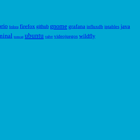
gnome
orio
firefox
java
grafana
github
influxdb
iptables
fedora
ubuntu
minal
wildfly
videojuegos
valve
tomcat