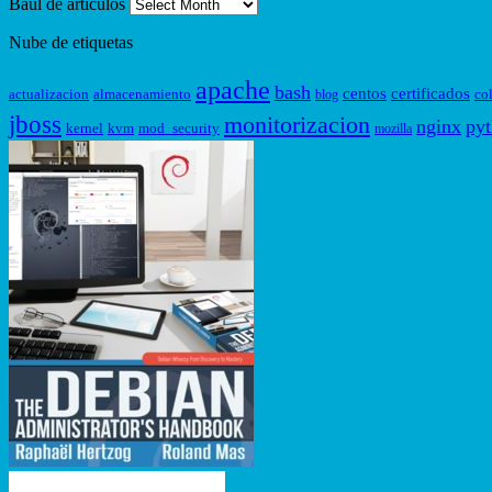
Baúl de artículos
Nube de etiquetas
apache
bash
centos
certificados
actualizacion
almacenamiento
co
blog
jboss
monitorizacion
nginx
py
kernel
kvm
mod_security
mozilla