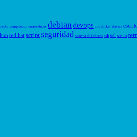
debian
devops
escrit
llectd
compilacion
curiosidades
drivers
dns
docker
seguridad
script
ter
thon
red hat
ssl
steam
sistema de ficheros
ssh