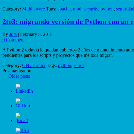
Category:
Middleware
Tags:
apache
,
mod_security
,
python
,
segurida
2to3: migrando versión de Python con un 
By
Jota
|
February 8, 2018
0 Comment
A Python 2 todavía le quedan cubiertos 2 años de mantenimiento aunque
pendientes para los scripts y proyectos que me toca migrar.
Category:
GNU/Linux
Tags:
python
,
script
Post navigation
←
Older posts