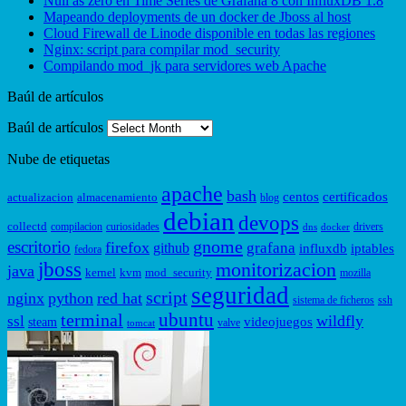
Null as zero en Time Series de Grafana 8 con InfluxDB 1.8
Mapeando deployments de un docker de Jboss al host
Cloud Firewall de Linode disponible en todas las regiones
Nginx: script para compilar mod_security
Compilando mod_jk para servidores web Apache
Baúl de artículos
Baúl de artículos
Nube de etiquetas
apache
bash
centos
certificados
actualizacion
almacenamiento
blog
debian
devops
collectd
compilacion
curiosidades
drivers
dns
docker
gnome
escritorio
firefox
grafana
github
influxdb
iptables
fedora
jboss
monitorizacion
java
kernel
kvm
mod_security
mozilla
seguridad
script
nginx
python
red hat
sistema de ficheros
ssh
ubuntu
terminal
wildfly
ssl
videojuegos
steam
valve
tomcat