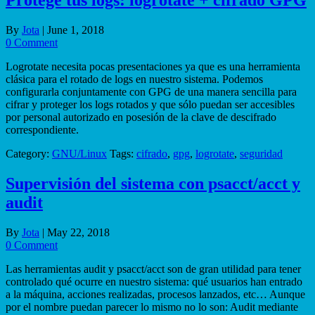
Protege tus logs: logrotate + cifrado GPG
By
Jota
|
June 1, 2018
0 Comment
Logrotate necesita pocas presentaciones ya que es una herramienta
clásica para el rotado de logs en nuestro sistema. Podemos
configurarla conjuntamente con GPG de una manera sencilla para
cifrar y proteger los logs rotados y que sólo puedan ser accesibles
por personal autorizado en posesión de la clave de descifrado
correspondiente.
Category:
GNU/Linux
Tags:
cifrado
,
gpg
,
logrotate
,
seguridad
Supervisión del sistema con psacct/acct y
audit
By
Jota
|
May 22, 2018
0 Comment
Las herramientas audit y psacct/acct son de gran utilidad para tener
controlado qué ocurre en nuestro sistema: qué usuarios han entrado
a la máquina, acciones realizadas, procesos lanzados, etc… Aunque
por el nombre puedan parecer lo mismo no lo son: Audit mediante