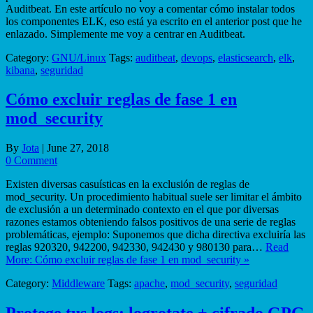
Auditbeat. En este artículo no voy a comentar cómo instalar todos
los componentes ELK, eso está ya escrito en el anterior post que he
enlazado. Simplemente me voy a centrar en Auditbeat.
Category:
GNU/Linux
Tags:
auditbeat
,
devops
,
elasticsearch
,
elk
,
kibana
,
seguridad
Cómo excluir reglas de fase 1 en
mod_security
By
Jota
|
June 27, 2018
0 Comment
Existen diversas casuísticas en la exclusión de reglas de
mod_security. Un procedimiento habitual suele ser limitar el ámbito
de exclusión a un determinado contexto en el que por diversas
razones estamos obteniendo falsos positivos de una serie de reglas
problemáticas, ejemplo: Suponemos que dicha directiva excluiría las
reglas 920320, 942200, 942330, 942430 y 980130 para…
Read
More: Cómo excluir reglas de fase 1 en mod_security »
Category:
Middleware
Tags:
apache
,
mod_security
,
seguridad