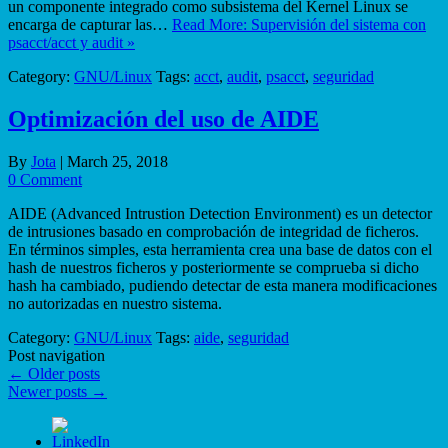
un componente integrado como subsistema del Kernel Linux se
encarga de capturar las…
Read More: Supervisión del sistema con
psacct/acct y audit »
Category:
GNU/Linux
Tags:
acct
,
audit
,
psacct
,
seguridad
Optimización del uso de AIDE
By
Jota
|
March 25, 2018
0 Comment
AIDE (Advanced Intrustion Detection Environment) es un detector
de intrusiones basado en comprobación de integridad de ficheros.
En términos simples, esta herramienta crea una base de datos con el
hash de nuestros ficheros y posteriormente se comprueba si dicho
hash ha cambiado, pudiendo detectar de esta manera modificaciones
no autorizadas en nuestro sistema.
Category:
GNU/Linux
Tags:
aide
,
seguridad
Post navigation
←
Older posts
Newer posts
→