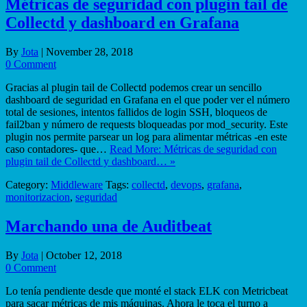
Métricas de seguridad con plugin tail de
Collectd y dashboard en Grafana
By
Jota
|
November 28, 2018
0 Comment
Gracias al plugin tail de Collectd podemos crear un sencillo
dashboard de seguridad en Grafana en el que poder ver el número
total de sesiones, intentos fallidos de login SSH, bloqueos de
fail2ban y número de requests bloqueadas por mod_security. Este
plugin nos permite parsear un log para alimentar métricas -en este
caso contadores- que…
Read More: Métricas de seguridad con
plugin tail de Collectd y dashboard… »
Category:
Middleware
Tags:
collectd
,
devops
,
grafana
,
monitorizacion
,
seguridad
Marchando una de Auditbeat
By
Jota
|
October 12, 2018
0 Comment
Lo tenía pendiente desde que monté el stack ELK con Metricbeat
para sacar métricas de mis máquinas. Ahora le toca el turno a