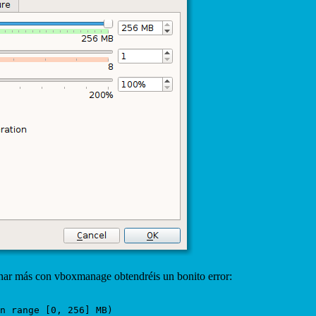
gnar más con vboxmanage obtendréis un bonito error:
n range [0, 256] MB)
