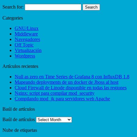
Search for:
Categories
GNU/Linux
Middleware
Navegadores
Off Topic
Virtualización
Wordpress
Artículos recientes
Null as zero en Time Series de Grafana 8 con InfluxDB 1.8
Mapeando deployments de un docker de Jboss al host
Cloud Firewall de Linode disponible en todas las regiones
Nginx: script para compilar mod_security
Compilando mod_jk para servidores web Apache
Baúl de artículos
Baúl de artículos
Nube de etiquetas