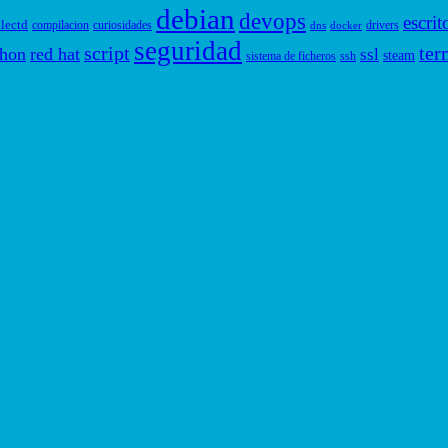
debian
devops
escrit
llectd
compilacion
curiosidades
drivers
dns
docker
seguridad
script
ter
thon
red hat
ssl
steam
sistema de ficheros
ssh