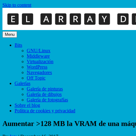
Skip to content
Menu
Bits
GNU/Linux
Middleware
Virtualización
WordPress
Navegadores
Off Topic
Galerías
Galería de pinturas
Galería de dibujos
Galería de fotografías
Sobre el blog
Política de cookies y privacidad
Aumentar >128 MB la VRAM de una máqui