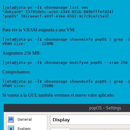
[jota@jota-pc ~]$ vboxmanage list vms

"debian9" {3795de5c-ac64-4349-851b-889bfffefd24}

"popOS" {81ceeacf-a93f-436e-8502-9c7c9ca7c5a3}

Para ver la VRAM asignada a una VM:
[jota@jota-pc ~]$ vboxmanage showvminfo popOS | grep -i
Asignamos 256 MB:
Comprobamos:
[jota@jota-pc ~]$ vboxmanage showvminfo popOS | grep -i
Si vamos a la GUI, también veremos el nuevo valor aplicado: