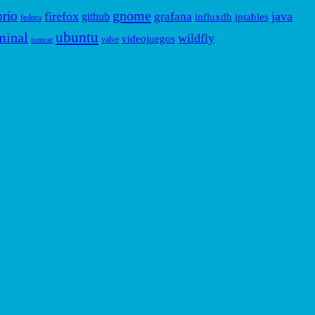
gnome
orio
firefox
java
grafana
github
influxdb
iptables
fedora
ubuntu
minal
wildfly
videojuegos
valve
tomcat