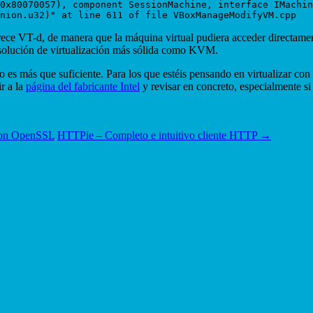
0x80070057), component SessionMachine, interface IMachin
frece VT-d, de manera que la máquina virtual pudiera acceder directamen
 solución de virtualización más sólida como KVM.
 es más que suficiente. Para los que estéis pensando en virtualizar co
r a la
página del fabricante Intel
y revisar en concreto, especialmente si
 con OpenSSL
HTTPie – Completo e intuitivo cliente HTTP
→