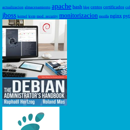
apache
bash
centos
certificados
actualizacion
almacenamiento
co
blog
jboss
monitorizacion
nginx
py
kernel
kvm
mod_security
mozilla