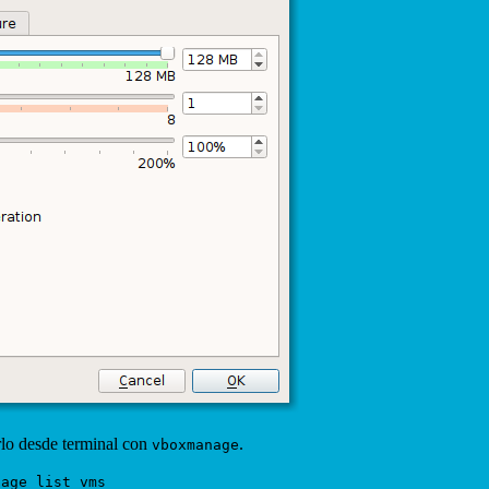
rlo desde terminal con
.
vboxmanage
nage list vms