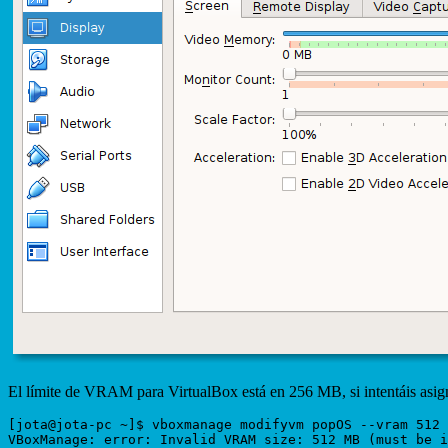
El límite de VRAM para VirtualBox está en 256 MB, si intentáis asi
[jota@jota-pc ~]$ vboxmanage modifyvm popOS --vram 512

VBoxManage: error: Invalid VRAM size: 512 MB (must be i