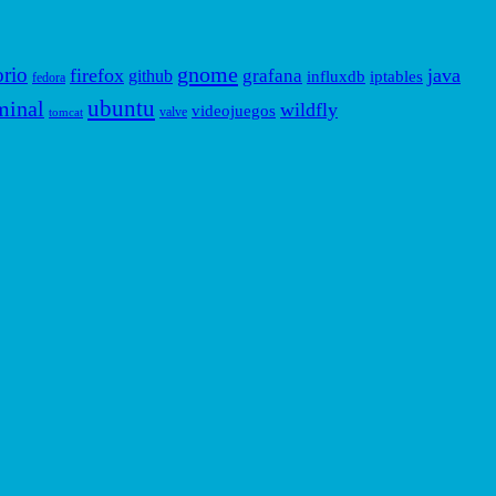
gnome
orio
firefox
java
grafana
github
influxdb
iptables
fedora
ubuntu
minal
wildfly
videojuegos
valve
tomcat