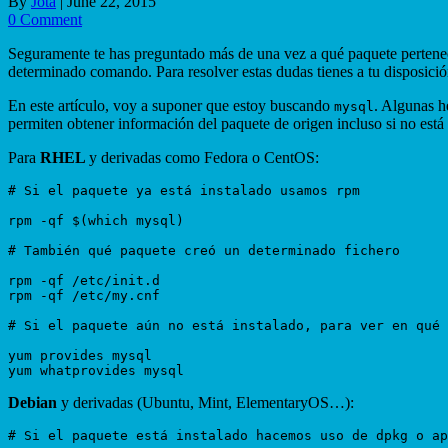
By
Jota
|
June 22, 2015
0 Comment
Seguramente te has preguntado más de una vez a qué paquete pertenec
determinado comando. Para resolver estas dudas tienes a tu disposición 
En este artículo, voy a suponer que estoy buscando
. Algunas h
mysql
permiten obtener información del paquete de origen incluso si no está 
Para
RHEL
y derivadas como Fedora o CentOS:
# Si el paquete ya está instalado usamos rpm

rpm -qf $(which mysql)

# También qué paquete creó un determinado fichero

rpm -qf /etc/init.d

rpm -qf /etc/my.cnf

# Si el paquete aún no está instalado, para ver en qué 
yum provides mysql

Debian
y derivadas (Ubuntu, Mint, ElementaryOS…):
# Si el paquete está instalado hacemos uso de dpkg o ap