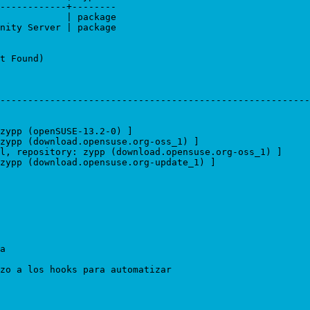
------------+--------

            | package

nity Server | package

t Found)

--------------------------------------------------------

zypp (openSUSE-13.2-0) ]

zypp (download.opensuse.org-oss_1) ]

l, repository: zypp (download.opensuse.org-oss_1) ]

zypp (download.opensuse.org-update_1) ]

a

zo a los hooks para automatizar
