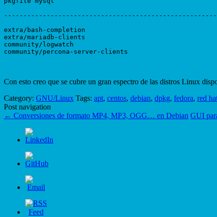
pkgfile mysql

-------------------------------------------------------
extra/bash-completion

extra/mariadb-clients

community/logwatch

community/percona-server-clients

Con esto creo que se cubre un gran espectro de las distros Linux dis
Category:
GNU/Linux
Tags:
apt
,
centos
,
debian
,
dpkg
,
fedora
,
red ha
Post navigation
←
Conversiones de formato MP4, MP3, OGG… en Debian
GUI par