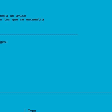
nera un aviso

n los que se encuentra

---------------------------------------

ges:

--------------------------------------------------------

            | Type
