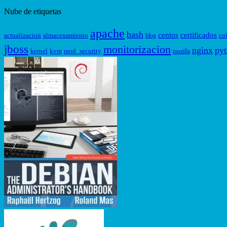
Nube de etiquetas
apache
bash
centos
certificados
actualizacion
almacenamiento
co
blog
jboss
monitorizacion
nginx
py
kernel
kvm
mod_security
mozilla