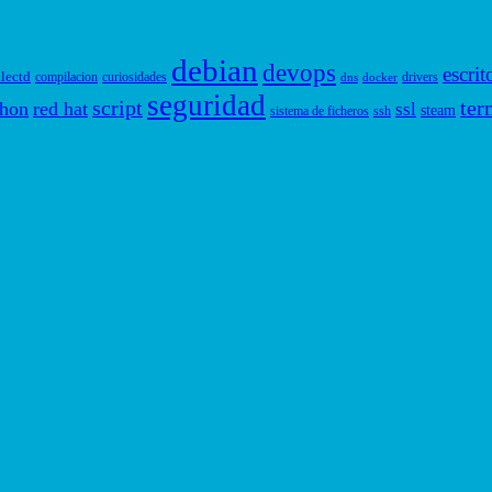
debian
devops
escrit
llectd
compilacion
curiosidades
drivers
dns
docker
seguridad
script
ter
thon
red hat
ssl
steam
sistema de ficheros
ssh