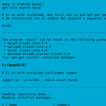
dpkg -S $(which mysql)

apt-file search mysql

# Si no está instalado, más facil aún ya que apt-get ge
# de instalación con el nombre del paquete o paquetes e
mysql

-------------------------------------------------------
The program 'mysql' can be found in the following packa
 * mysql-client-core-5.5

 * mariadb-client-core-5.5

 * mysql-client-core-5.6

 * percona-xtradb-cluster-client-5.5

En
OpenSUSE
:
# Si ya está instalado utilizamos zypper

zypper se --provides --match-exact mysql

-------------------------------------------------------
Loading repository data...

Reading installed packages...

S | Name                   | Summary                   