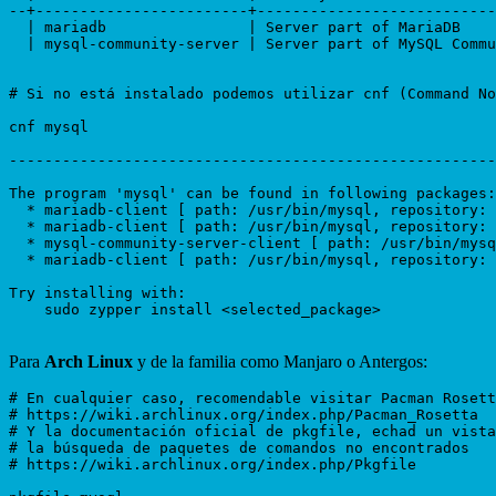
--+------------------------+---------------------------
  | mariadb                | Server part of MariaDB    
  | mysql-community-server | Server part of MySQL Commu
# Si no está instalado podemos utilizar cnf (Command No
cnf mysql

-------------------------------------------------------
The program 'mysql' can be found in following packages:

  * mariadb-client [ path: /usr/bin/mysql, repository: 
  * mariadb-client [ path: /usr/bin/mysql, repository: 
  * mysql-community-server-client [ path: /usr/bin/mysq
  * mariadb-client [ path: /usr/bin/mysql, repository: 
Try installing with:

    sudo zypper install <selected_package>

Para
Arch Linux
y de la familia como Manjaro o Antergos:
# En cualquier caso, recomendable visitar Pacman Rosett
# https://wiki.archlinux.org/index.php/Pacman_Rosetta

# Y la documentación oficial de pkgfile, echad un vista
# la búsqueda de paquetes de comandos no encontrados 

# https://wiki.archlinux.org/index.php/Pkgfile
