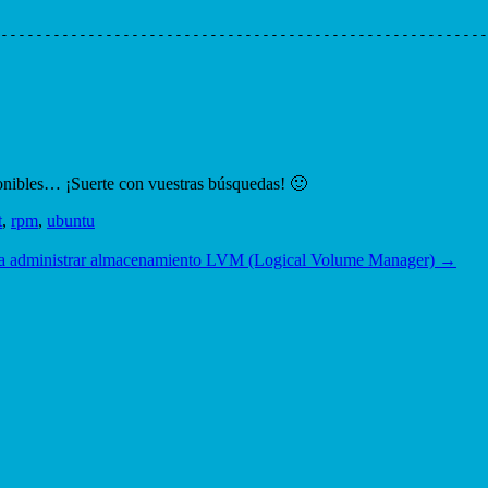
--------------------------------------------------------

ponibles… ¡Suerte con vuestras búsquedas! 🙂
t
,
rpm
,
ubuntu
a administrar almacenamiento LVM (Logical Volume Manager)
→