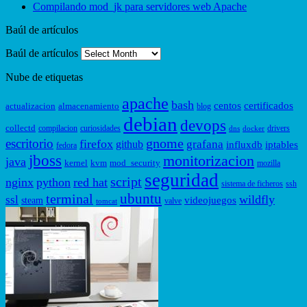
Compilando mod_jk para servidores web Apache
Baúl de artículos
Baúl de artículos
Nube de etiquetas
apache
bash
centos
certificados
actualizacion
almacenamiento
blog
debian
devops
collectd
compilacion
curiosidades
drivers
dns
docker
gnome
escritorio
firefox
grafana
github
influxdb
iptables
fedora
jboss
monitorizacion
java
kernel
kvm
mod_security
mozilla
seguridad
script
nginx
python
red hat
sistema de ficheros
ssh
ubuntu
terminal
wildfly
ssl
videojuegos
steam
valve
tomcat