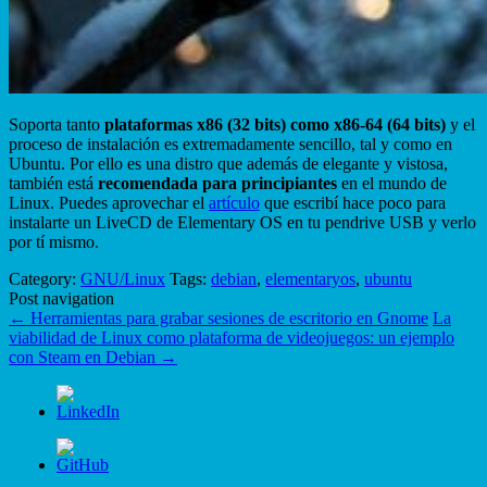
Soporta tanto
plataformas x86 (32 bits) como x86-64 (64 bits)
y el
proceso de instalación es extremadamente sencillo, tal y como en
Ubuntu. Por ello es una distro que además de elegante y vistosa,
también está
recomendada para principiantes
en el mundo de
Linux. Puedes aprovechar el
artículo
que escribí hace poco para
instalarte un LiveCD de Elementary OS en tu pendrive USB y verlo
por tí mismo.
Category:
GNU/Linux
Tags:
debian
,
elementaryos
,
ubuntu
Post navigation
←
Herramientas para grabar sesiones de escritorio en Gnome
La
viabilidad de Linux como plataforma de videojuegos: un ejemplo
con Steam en Debian
→