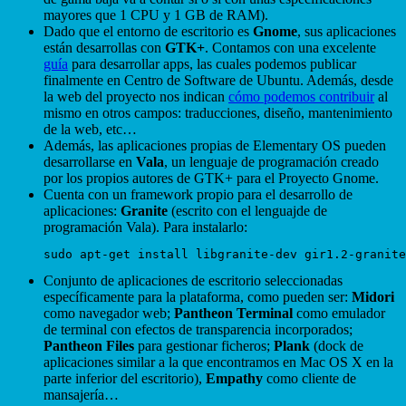
mayores que 1 CPU y 1 GB de RAM).
Dado que el entorno de escritorio es
Gnome
, sus aplicaciones
están desarrollas con
GTK+
. Contamos con una excelente
guía
para desarrollar apps, las cuales podemos publicar
finalmente en Centro de Software de Ubuntu. Además, desde
la web del proyecto nos indican
cómo podemos contribuir
al
mismo en otros campos: traducciones, diseño, mantenimiento
de la web, etc…
Además, las aplicaciones propias de Elementary OS pueden
desarrollarse en
Vala
, un lenguaje de programación creado
por los propios autores de GTK+ para el Proyecto Gnome.
Cuenta con un framework propio para el desarrollo de
aplicaciones:
Granite
(escrito con el lenguajde de
programación Vala). Para instalarlo:
Conjunto de aplicaciones de escritorio seleccionadas
específicamente para la plataforma, como pueden ser:
Midori
como navegador web;
Pantheon Terminal
como emulador
de terminal con efectos de transparencia incorporados;
Pantheon Files
para gestionar ficheros;
Plank
(dock de
aplicaciones similar a la que encontramos en Mac OS X en la
parte inferior del escritorio),
Empathy
como cliente de
mansajería…