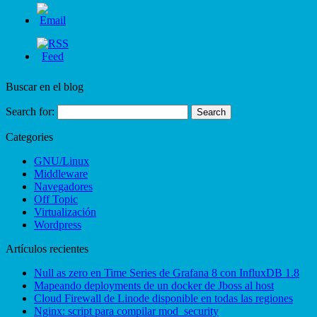
Buscar en el blog
Search for:
Categories
GNU/Linux
Middleware
Navegadores
Off Topic
Virtualización
Wordpress
Artículos recientes
Null as zero en Time Series de Grafana 8 con InfluxDB 1.8
Mapeando deployments de un docker de Jboss al host
Cloud Firewall de Linode disponible en todas las regiones
Nginx: script para compilar mod_security