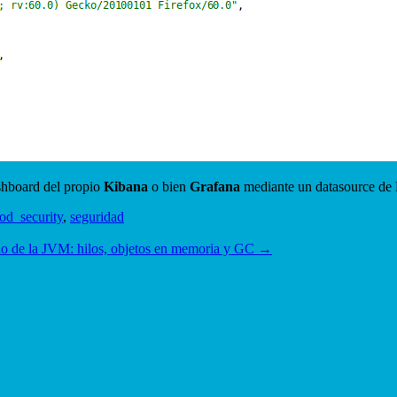
shboard del propio
Kibana
o bien
Grafana
mediante un datasource de E
od_security
,
seguridad
o de la JVM: hilos, objetos en memoria y GC
→