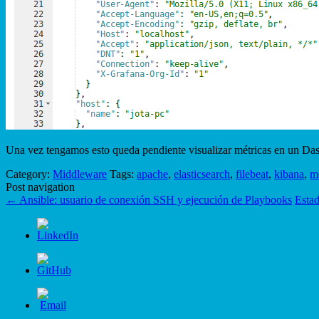
Una vez tengamos esto queda pendiente visualizar métricas en un Da
Category:
Middleware
Tags:
apache
,
elasticsearch
,
filebeat
,
kibana
,
m
Post navigation
←
Ansible: usuario de conexión SSH y ejecución de Playbooks
Estad