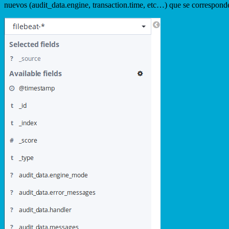
nuevos (audit_data.engine, transaction.time, etc…) que se correspond