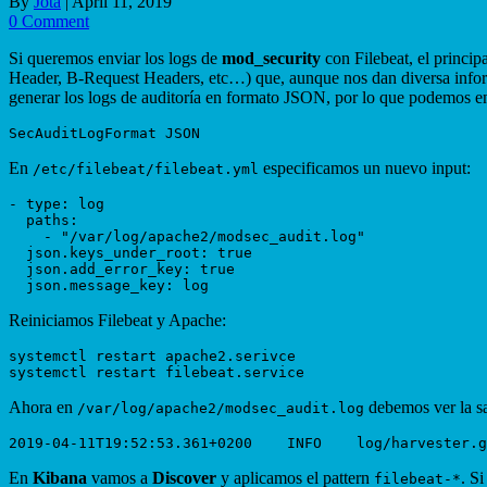
By
Jota
|
April 11, 2019
0 Comment
Si queremos enviar los logs de
mod_security
con Filebeat, el princip
Header, B-Request Headers, etc…) que, aunque nos dan diversa infor
generar los logs de auditoría en formato JSON, por lo que podemos en
En
especificamos un nuevo input:
/etc/filebeat/filebeat.yml
- type: log

  paths:

    - "/var/log/apache2/modsec_audit.log"

  json.keys_under_root: true

  json.add_error_key: true

Reiniciamos Filebeat y Apache:
systemctl restart apache2.serivce

Ahora en
debemos ver la sa
/var/log/apache2/modsec_audit.log
En
Kibana
vamos a
Discover
y aplicamos el pattern
. S
filebeat-*