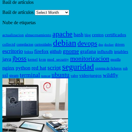
Baúl de artículos
Baúl de artículos
Nube de etiquetas
apache
bash
centos
certificados
actualizacion
almacenamiento
blog
debian
devops
collectd
compilacion
curiosidades
drivers
dns
docker
gnome
escritorio
firefox
grafana
github
influxdb
iptables
fedora
jboss
monitorizacion
java
kernel
kvm
mod_security
mozilla
seguridad
script
nginx
python
red hat
sistema de ficheros
ssh
ubuntu
terminal
wildfly
ssl
videojuegos
steam
valve
tomcat