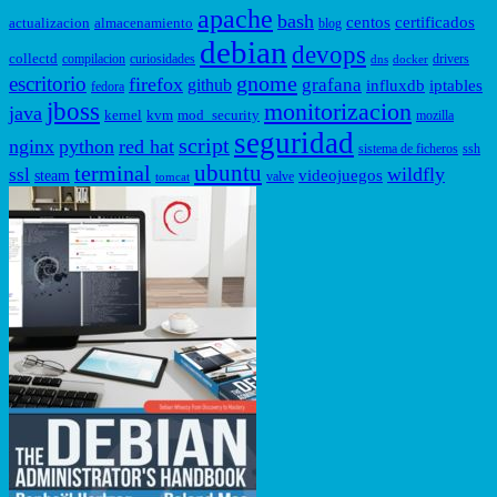
apache
bash
centos
certificados
actualizacion
almacenamiento
blog
debian
devops
collectd
compilacion
curiosidades
drivers
dns
docker
gnome
escritorio
firefox
grafana
github
influxdb
iptables
fedora
jboss
monitorizacion
java
kernel
kvm
mod_security
mozilla
seguridad
script
nginx
python
red hat
sistema de ficheros
ssh
ubuntu
terminal
wildfly
ssl
videojuegos
steam
valve
tomcat