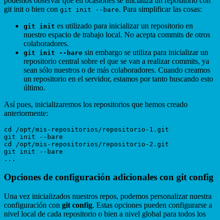
podemos observar que en ocasiones se inicializa un repositorio con
git init o bien con
. Para simplificar las cosas:
git init --bare
es utilizado para inicializar un repositorio en
git init
nuestro espacio de trabajo local. No acepta commits de otros
colaboradores.
sin embargo se utiliza para inicializar un
git init --bare
repositorio central sobre el que se van a realizar commits, ya
sean sólo nuestros o de más colaboradores. Cuando creamos
un repositorio en el servidor, estamos por tanto buscando esto
último.
Así pues, inicializaremos los repositorios que hemos creado
anteriormente:
cd /opt/mis-repositorios/repositorio-1.git

git init --bare

cd /opt/mis-repositorios/repositorio-2.git

git init --bare

Opciones de configuración adicionales con git config
Una vez inicializados nuestros repos, podemos personalizar nuestra
configuración con
git config
. Estas opciones pueden configurarse a
nivel local de cada repositorio o bien a nivel global para todos los