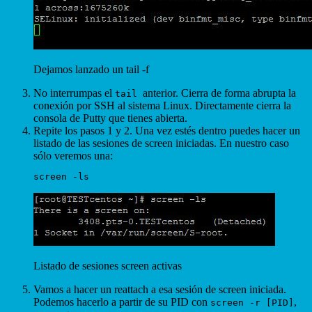
Dejamos lanzado un tail -f
No interrumpas el
anterior. Cierra de forma abrupta la
tail
conexión por SSH al sistema Linux. Directamente cierra la
consola de Putty que tienes abierta.
Repite los pasos 1 y 2. Una vez estés dentro puedes hacer un
listado de las sesiones de screen iniciadas. En nuestro caso
sólo veremos una:
Listado de sesiones screen activas
Vamos a hacer un reattach a esa sesión de screen iniciada.
Podemos hacerlo a partir de su PID con
,
screen -r [PID]