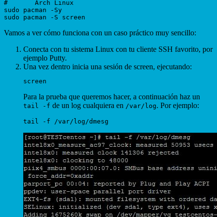
#	Arch Linux

sudo pacman -Sy

Vamos a ver cómo funciona con un caso práctico muy sencillo:
Conecta con tu sistema Linux con tu cliente SSH favorito, por
ejemplo Putty.
Una vez dentro inicia una sesión de screen, ejecutando:
Para la prueba que queremos hacer, a continuación haz un
de un log cualquiera en
. Por ejemplo:
tail -f
/var/log