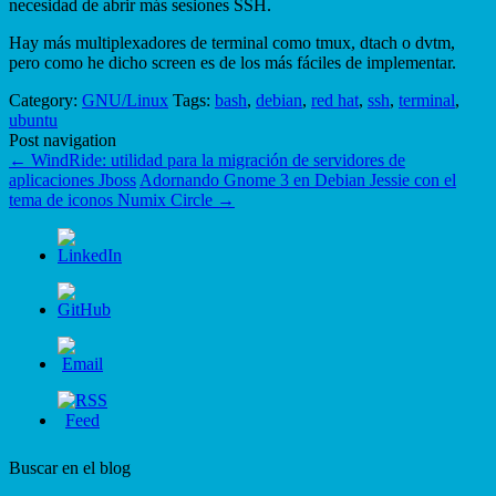
necesidad de abrir más sesiones SSH.
Hay más multiplexadores de terminal como tmux, dtach o dvtm,
pero como he dicho screen es de los más fáciles de implementar.
Category:
GNU/Linux
Tags:
bash
,
debian
,
red hat
,
ssh
,
terminal
,
ubuntu
Post navigation
←
WindRide: utilidad para la migración de servidores de
aplicaciones Jboss
Adornando Gnome 3 en Debian Jessie con el
tema de iconos Numix Circle
→
Buscar en el blog