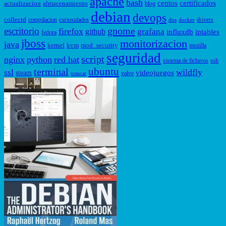
apache
bash
centos
certificados
actualizacion
almacenamiento
blog
debian
devops
collectd
compilacion
curiosidades
drivers
dns
docker
gnome
escritorio
firefox
grafana
github
influxdb
iptables
fedora
jboss
monitorizacion
java
kernel
kvm
mod_security
mozilla
seguridad
script
nginx
python
red hat
sistema de ficheros
ssh
ubuntu
terminal
wildfly
ssl
videojuegos
steam
valve
tomcat