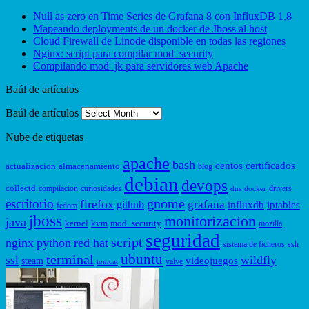
Null as zero en Time Series de Grafana 8 con InfluxDB 1.8
Mapeando deployments de un docker de Jboss al host
Cloud Firewall de Linode disponible en todas las regiones
Nginx: script para compilar mod_security
Compilando mod_jk para servidores web Apache
Baúl de artículos
Baúl de artículos
Nube de etiquetas
apache
bash
centos
certificados
actualizacion
almacenamiento
blog
debian
devops
collectd
compilacion
curiosidades
drivers
dns
docker
gnome
escritorio
firefox
grafana
github
influxdb
iptables
fedora
jboss
monitorizacion
java
kernel
kvm
mod_security
mozilla
seguridad
script
nginx
python
red hat
sistema de ficheros
ssh
ubuntu
terminal
wildfly
ssl
videojuegos
steam
valve
tomcat