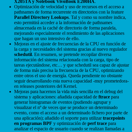
X205TA y Notebook VivoBook E200HA
.
Optimización de velocidad y uso de recursos en el acceso a
pathnames de forma recurrente en directorios con la feature
Parallel Directory Lookups
. Tal y como su nombre indica,
esto permitirá acceder a la información de pathnames
almacenada en la caché de directorio de forma paralela,
mejorando especialmente el rendimiento de las aplicaciones
que hagan un uso intensivo de ello.
Mejoras en el ajuste de frecuencias de la CPU en función de
la carga y necesidades del sistema gracias al nuevo regulador
schedutil
. En resumen, se pretende recopilar diversa
información del sistema relacionada con la carga, tipo de
tareas ejecutándose, etc… y que schedutil sea capaz de ajustar
de forma más precisa la frecuencia de la CPU, optimizando
entre otros el uso de energía. Queda pendiente no obstante
seguir desarrollando esta nueva capacidad -muy prometedora-
en releases posteriores del Kernel.
Mejoras para hacernos la vida más sencilla en el debug del
sistema y aplicaciones: añadida capacidad de
ftrace
para
generar histogramas de eventos (pudiendo agrupar y
visualizar el nº de veces que se produce un determinado
evento, como el acceso a un determinado fichero por parte de
una aplicación); añadido el soporte para utilizar
tracepoints
en programas BPF
y optimización de
perf trace
para
analizar el espacio de usuario cuando se realizan llamadas a