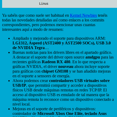
Ya sabéis que como suele ser habitual en
Kernel Newbies
tenéis
todas las novedades detalladas así como enlaces a los commits
correspondientes, pero podemos mencionar unas cuantas
interesantes aquí a modo de resumen:
Ampliado y mejorado el soporte para dispositivos ARM:
LG1312, Aspeed (AST2400 y AST2500 SOCs), USB 3.0
de NVIDIA Tegra
…
Buenas noticias para los drivers libres en el apartado gráfico.
A destacar el soporte del driver open source
amdgpu
para las
recientes gráficas
Radeon RX 480
. En lo que respecta a
gráficas NVIDIA, el driver
nouveau
ahora incluye soporte
para gráficas con
chipset GM108
y se han añadido mejoras
en el soporte a sensores de energía.
Ahora podemos crear
controladores USB virtuales sobre
USB/IP
, que permitirá compartir y acceder a dispositivos
físicos USB desde máquinas remotas en redes TCP/IP. El
acceso al dispositivo USB es emulado de tal manera que la
máquina remota lo reconoce como un dispositivo conectado a
nivel local.
Mejoras en el soporte de periféricos y dispositivos:
controlador de
Microsoft Xbox One Elite, teclado Asus