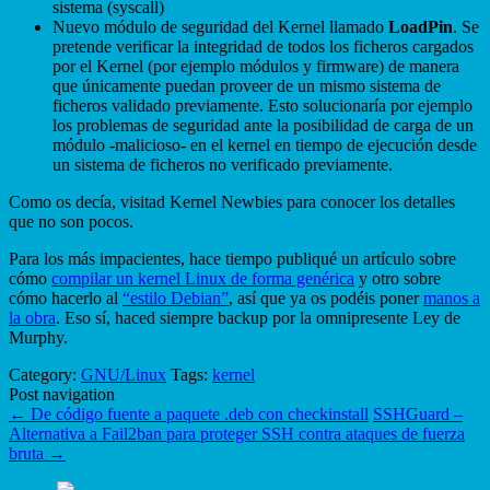
sistema (syscall)
Nuevo módulo de seguridad del Kernel llamado
LoadPin
. Se
pretende verificar la integridad de todos los ficheros cargados
por el Kernel (por ejemplo módulos y firmware) de manera
que únicamente puedan proveer de un mismo sistema de
ficheros validado previamente. Esto solucionaría por ejemplo
los problemas de seguridad ante la posibilidad de carga de un
módulo -malicioso- en el kernel en tiempo de ejecución desde
un sistema de ficheros no verificado previamente.
Como os decía, visitad Kernel Newbies para conocer los detalles
que no son pocos.
Para los más impacientes, hace tiempo publiqué un artículo sobre
cómo
compilar un kernel Linux de forma genérica
y otro sobre
cómo hacerlo al
“estilo Debian”
, así que ya os podéis poner
manos a
la obra
. Eso sí, haced siempre backup por la omnipresente Ley de
Murphy.
Category:
GNU/Linux
Tags:
kernel
Post navigation
←
De código fuente a paquete .deb con checkinstall
SSHGuard –
Alternativa a Fail2ban para proteger SSH contra ataques de fuerza
bruta
→