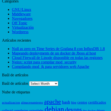
Categories
GNU/Linux
Middleware
Navegadores
Off Topic
Virtualización
Wordpress
Artículos recientes
Null as zero en Time Series de Grafana 8 con InfluxDB 1.8
Mapeando deployments de un docker de Jboss al host
Cloud Firewall de Linode disponible en todas las regiones
Nginx: script para compilar mod_security
Compilando mod_jk para servidores web Apache
Baúl de artículos
Baúl de artículos
Nube de etiquetas
apache
bash
centos
certificados
actualizacion
almacenamiento
blog
debian
devops
collectd
compilacion
curiosidades
drivers
dns
docker