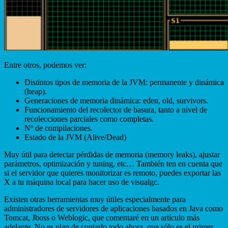
Entre otros, podemos ver:
Distintos tipos de memoria de la JVM: permanente y dinámica
(heap).
Generaciones de memoria dinámica: eden, old, survivors.
Funcionamiento del recolector de basura, tanto a nivel de
recolecciones parciales como completas.
Nº de compilaciones.
Estado de la JVM (Alive/Dead)
Muy útil para detectar pérdidas de memoria (memory leaks), ajustar
parámetros, optimización y tuning, etc… También ten en cuenta que
si el servidor que quieres monitorizar es remoto, puedes exportar las
X a tu máquina local para hacer uso de visualgc.
Existen otras herramientas muy útiles especialmente para
administradores de servidores de aplicaciones basados en Java como
Tomcat, Jboss o Weblogic, que comentaré en un artículo más
adelante. No es plan de contarlo todo ahora, que sólo es el primer