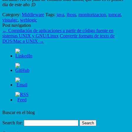
día de este año ;D
Category:
Middleware
Tags:
java
,
jboss
,
monitorizacion
,
tomcat
,
visualgc
,
weblogic
Post navigation
←
Compilación de aplicaciones a partir de código fuente en
sistemas UNIX y GNU/Linux
Convertir formato de texto de
DOS/Mac a UNIX
→
Buscar en el blog
Search for: