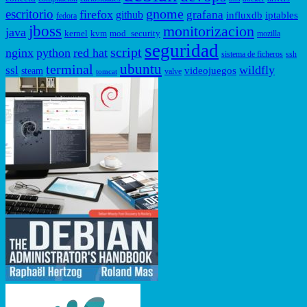
gnome
escritorio
firefox
grafana
github
influxdb
iptables
fedora
jboss
monitorizacion
java
kernel
kvm
mod_security
mozilla
seguridad
script
nginx
python
red hat
sistema de ficheros
ssh
ubuntu
terminal
wildfly
ssl
videojuegos
steam
valve
tomcat