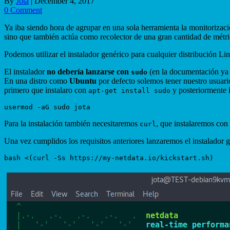
By
Jota
|
December 4, 2017
0 Comment
Ya iba siendo hora de agrupar en una sola herramienta la monitorizac
sino que también actúa como recolector de una gran cantidad de métr
Podemos utilizar el instalador genérico para cualquier distribución L
El instalador
no debería lanzarse con
(en la documentación y
sudo
En una distro como
Ubuntu
por defecto solemos tener nuestro usuari
primero que instalaro con
y posteriormente 
apt-get install sudo
Para la instalación también necesitaremos
, que instalaremos con
curl
Una vez cumplidos los requisitos anteriores lanzaremos el instalador 