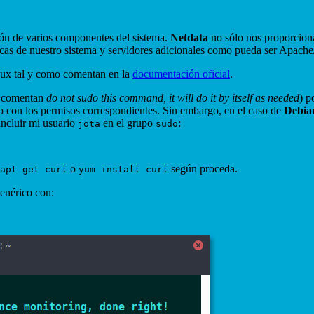
ión de varios componentes del sistema.
Netdata
no sólo nos proporciona
icas de nuestro sistema y servidores adicionales como pueda ser Apac
inux tal y como comentan en la
documentación oficial
.
a comentan
do not sudo this command, it will do it by itself as needed
) p
o con los permisos correspondientes. Sin embargo, en el caso de
Debia
incluir mi usuario
en el grupo
:
jota
sudo
o
según proceda.
apt-get curl
yum install curl
genérico con: