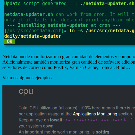
Netdata puede monitorizar una gran cantidad de elementos y component
Adicionalmente también monitoriza gran cantidad de software adici
servidores de correo como Postfix, Varnish Cache, Tomcat, Bind…
Veamos algunos ejemplos: