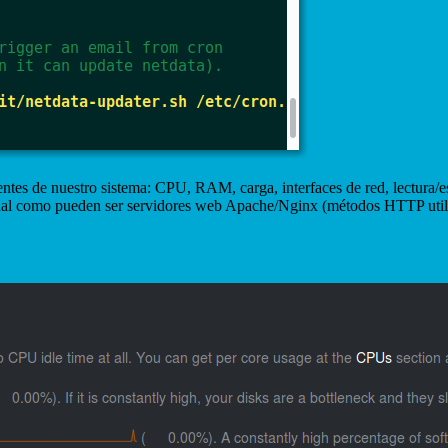
es de nuestro sistema: CPU, RAM, carga, interfaces de red, lectura/esc
onal como pueden ser servidores web Apache/Nginx (métodos HTTP util