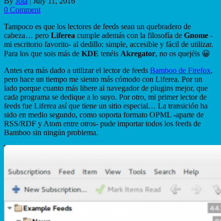
By
Jota
|
July 11, 2016
0 Comment
Tampoco es que los lectores de feeds sean un quebradero de
cabeza… pero
Liferea
cumple además con la filosofía de
Gnome
-
mi escritorio favorito- al dedillo: simple, accesible y fácil de utilizar.
Para los que sois más de
KDE
tenéis
Akregator
, no os quejéis 😀
Antes era más dado a utilizar el lector de feeds
Bamboo de Firefox
,
pero hace un tiempo me siento más cómodo con Liferea. Por un
lado porque cuanto más libere al navegador de plugins mejor, que
cada programa se dedique a lo suyo. Por otro, mi primer lector de
feeds fue Liferea así que tiene un sitio especial… La transición ha
sido en medio segundo, como soporta formato OPML -aparte de
RSS/RDF y Atom entre otros- pude importar todos los feeds de
Bamboo sin ningún problema.