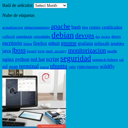
Baúl de artículos
Nube de etiquetas
apache
bash
centos
certificados
actualizacion
almacenamiento
blog
debian
devops
collectd
compilacion
curiosidades
drivers
dns
docker
gnome
escritorio
firefox
grafana
github
influxdb
iptables
fedora
jboss
monitorizacion
java
kernel
kvm
mod_security
mozilla
seguridad
script
nginx
python
red hat
sistema de ficheros
ssh
ubuntu
terminal
wildfly
ssl
videojuegos
steam
valve
tomcat