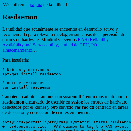
Más info en la
página
de la utilidad.
Rasdaemon
La utilidad que actualmente se encuentra en desarrollo activo y
recomendada para relevar a mcelog en sus tareas de supervisión de
errores de hardware. Monitoriza eventos
RAS (Reliability,
Availability and Serviceability) a nivel de CPU, I/O,
almacenamiento
…
Para instalarla:
# Debian y derivadas

apt-get install rasdaemon

# RHEL y derivadas

También la administraremos con
systemctl
. Tendremos un demonio
rasdaemon
encargado de escribir en
syslog
los errores de hardware
detectados por el kernel y otro servicio
ras-mc-ctl
centrado en tareas
de detección y corrección de errores en memoria:
jota@jota-portatil:/etc/ras$ systemctl status rasdaemon
● rasdaemon.service - RAS daemon to log the RAS events

   Loaded: loaded (/lib/systemd/system/rasdaemon.servic