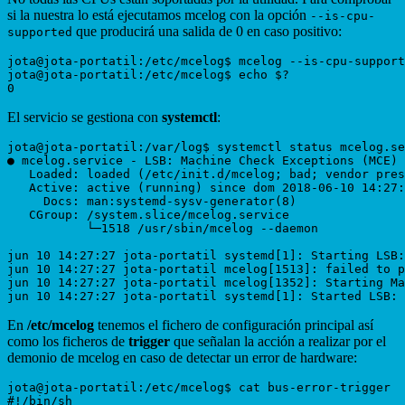
si la nuestra lo está ejecutamos mcelog con la opción
--is-cpu-
que producirá una salida de 0 en caso positivo:
supported
jota@jota-portatil:/etc/mcelog$ mcelog --is-cpu-support
jota@jota-portatil:/etc/mcelog$ echo $?

El servicio se gestiona con
systemctl
:
jota@jota-portatil:/var/log$ systemctl status mcelog.se
● mcelog.service - LSB: Machine Check Exceptions (MCE) 
   Loaded: loaded (/etc/init.d/mcelog; bad; vendor pres
   Active: active (running) since dom 2018-06-10 14:27:
     Docs: man:systemd-sysv-generator(8)

   CGroup: /system.slice/mcelog.service

           └─1518 /usr/sbin/mcelog --daemon

jun 10 14:27:27 jota-portatil systemd[1]: Starting LSB:
jun 10 14:27:27 jota-portatil mcelog[1513]: failed to p
jun 10 14:27:27 jota-portatil mcelog[1352]: Starting Ma
En
/etc/mcelog
tenemos el fichero de configuración principal así
como los ficheros de
trigger
que señalan la acción a realizar por el
demonio de mcelog en caso de detectar un error de hardware:
jota@jota-portatil:/etc/mcelog$ cat bus-error-trigger

#!/bin/sh
