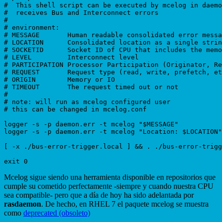
#  This shell script can be executed by mcelog in daemo
#  receives Bus and Interconnect errors

#

# environment:

# MESSAGE	Human readable consolidated error message

# LOCATION	Consolidated location as a single string

# SOCKETID	Socket ID of CPU that includes the memory controller with the DIMM

# LEVEL		Interconnect level

# PARTICIPATION	Processor Participation (Originator, Responder or Observer)

# REQUEST	Request type (read, write, prefetch, etc.)

# ORIGIN	Memory or IO

# TIMEOUT	The request timed out or not

#

# note: will run as mcelog configured user

# this can be changed in mcelog.conf

logger -s -p daemon.err -t mcelog "$MESSAGE"

logger -s -p daemon.err -t mcelog "Location: $LOCATION"

[ -x ./bus-error-trigger.local ] && . ./bus-error-trigg
Mcelog sigue siendo una herramienta disponible en repositorios que
cumple su cometido perfectamente -siempre y cuando nuestra CPU
sea compatible- pero que a día de hoy ha sido adelantada por
rasdaemon
. De hecho, en RHEL 7 el paquete mcelog se muestra
como
deprecated (obsoleto)