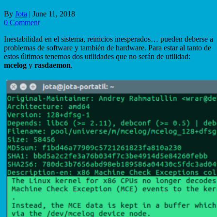
By
Jota
|
June 11, 2018
0 Comment
Inestabilidad en el sistema, reinicios inesperados… pueden deberse a
problemas de software y también de hardware. Para estar al tanto de
estos últimos tenemos dos utilidades que no serán de utilidad:
mcelog
y
rasdaemon
.