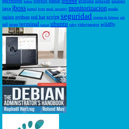
gnome
escritorio
firefox
grafana
github
influxdb
iptables
fedora
jboss
monitorizacion
java
kernel
kvm
mod_security
mozilla
seguridad
script
nginx
python
red hat
sistema de ficheros
ssh
ubuntu
terminal
wildfly
ssl
videojuegos
steam
valve
tomcat