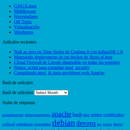
GNU/Linux
Middleware
Navegadores
Off Topic
Virtualización
Wordpress
Artículos recientes
Null as zero en Time Series de Grafana 8 con InfluxDB 1.8
Mapeando deployments de un docker de Jboss al host
Cloud Firewall de Linode disponible en todas las regiones
Nginx: script para compilar mod_security
Compilando mod_jk para servidores web Apache
Baúl de artículos
Baúl de artículos
Nube de etiquetas
apache
bash
centos
certificados
actualizacion
almacenamiento
blog
debian
devops
collectd
compilacion
curiosidades
drivers
dns
docker