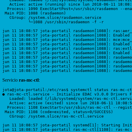
   Active: active (running) since lun 2018-06-11 18:08:
  Process: 1090 ExecStartPost=/usr/sbin/rasdaemon --ena
 Main PID: 1088 (rasdaemon)

   CGroup: /system.slice/rasdaemon.service

           └─1088 /usr/sbin/rasdaemon -f -r

jun 11 18:08:57 jota-portatil rasdaemon[1088]: ras:aer_
jun 11 18:08:57 jota-portatil rasdaemon[1088]: Enabled 
jun 11 18:08:57 jota-portatil rasdaemon[1088]: mce:mce_
jun 11 18:08:57 jota-portatil rasdaemon[1088]: Enabled 
jun 11 18:08:57 jota-portatil rasdaemon[1088]: ras:extl
jun 11 18:08:57 jota-portatil rasdaemon[1088]: Enabled 
jun 11 18:08:57 jota-portatil rasdaemon[1088]: rasdaemo
jun 11 18:08:57 jota-portatil rasdaemon[1088]: rasdaemo
jun 11 18:08:57 jota-portatil rasdaemon[1088]: rasdaemo
Servicio
ras-mc-ctl
:
jota@jota-portatil:/etc/ras$ systemctl status ras-mc-ct
● ras-mc-ctl.service - Initialize EDAC v3.0.0 Drivers F
   Loaded: loaded (/lib/systemd/system/ras-mc-ctl.servi
   Active: active (exited) since lun 2018-06-11 18:08:5
  Process: 1108 ExecStart=/usr/sbin/ras-mc-ctl --regist
 Main PID: 1108 (code=exited, status=0/SUCCESS)

   CGroup: /system.slice/ras-mc-ctl.service

jun 11 18:08:57 jota-portatil systemd[1]: Starting Init
jun 11 18:08:57 jota-portatil ras-mc-ctl[1108]: ras-mc-