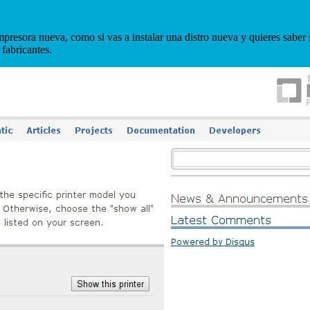
presora nueva, como si vas a instalar una distro nueva y quieres saber s
fabricantes.