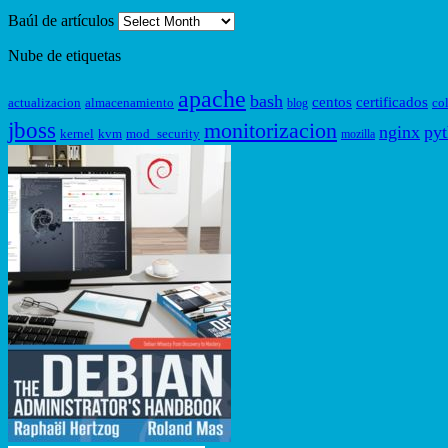
Baúl de artículos
Nube de etiquetas
apache
bash
centos
certificados
actualizacion
almacenamiento
co
blog
jboss
monitorizacion
nginx
py
kernel
kvm
mod_security
mozilla