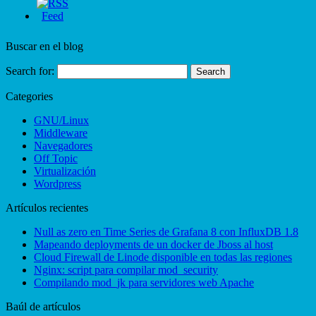
Buscar en el blog
Search for:
Categories
GNU/Linux
Middleware
Navegadores
Off Topic
Virtualización
Wordpress
Artículos recientes
Null as zero en Time Series de Grafana 8 con InfluxDB 1.8
Mapeando deployments de un docker de Jboss al host
Cloud Firewall de Linode disponible en todas las regiones
Nginx: script para compilar mod_security
Compilando mod_jk para servidores web Apache
Baúl de artículos