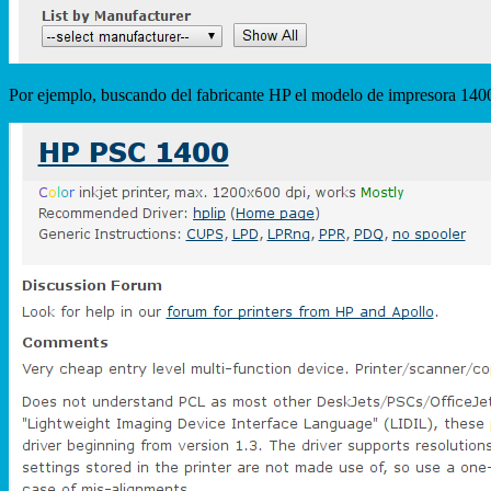
Por ejemplo, buscando del fabricante HP el modelo de impresora 1400