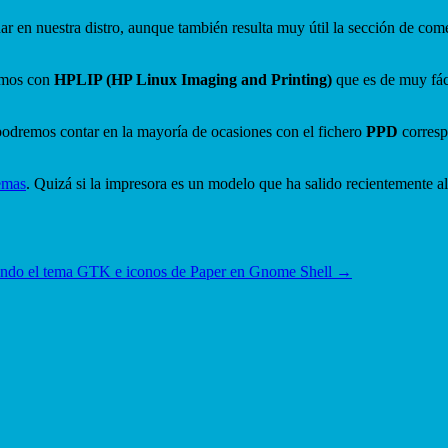
nar en nuestra distro, aunque también resulta muy útil la sección de co
tamos con
HPLIP (HP Linux Imaging and Printing)
que es de muy fáci
dremos contar en la mayoría de ocasiones con el fichero
PPD
corresp
emas
. Quizá si la impresora es un modelo que ha salido recientemente 
ndo el tema GTK e iconos de Paper en Gnome Shell
→