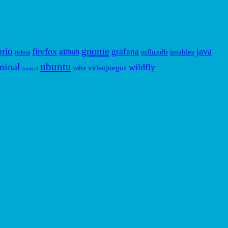
gnome
orio
firefox
java
grafana
github
influxdb
iptables
fedora
ubuntu
minal
wildfly
videojuegos
valve
tomcat