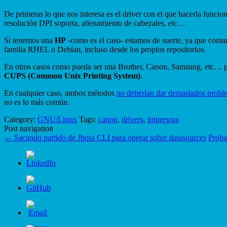
De primeras lo que nos interesa es el driver con el que hacerla funcio
resolución DPI soporta, alienamiento de cabezales, etc…
Si tenemos una
HP
-como es el caso- estamos de suerte, ya que con
familia RHEL o Debian, incluso desde los propios repositorios.
En otros casos como pueda ser una Brother, Canon, Samsung, etc… po
CUPS (Common Unix Printing System)
.
En cualquier caso, ambos métodos
no deberían dar demasiados probl
no es lo más común.
Category:
GNU/Linux
Tags:
canon
,
drivers
,
impresora
Post navigation
←
Sacando partido de Jboss CLI para operar sobre datasources
Proba