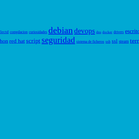
debian
devops
escrit
llectd
compilacion
curiosidades
drivers
dns
docker
seguridad
script
ter
thon
red hat
ssl
steam
sistema de ficheros
ssh