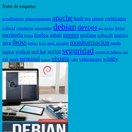
Nube de etiquetas
apache
bash
centos
certificados
actualizacion
almacenamiento
blog
debian
devops
collectd
compilacion
curiosidades
drivers
dns
docker
gnome
escritorio
firefox
grafana
github
influxdb
iptables
fedora
jboss
monitorizacion
java
kernel
kvm
mod_security
mozilla
seguridad
script
nginx
python
red hat
sistema de ficheros
ssh
ubuntu
terminal
wildfly
ssl
videojuegos
steam
valve
tomcat