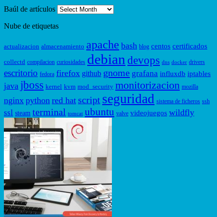
Baúl de artículos
Nube de etiquetas
apache
bash
centos
certificados
actualizacion
almacenamiento
blog
debian
devops
collectd
compilacion
curiosidades
drivers
dns
docker
gnome
escritorio
firefox
grafana
github
influxdb
iptables
fedora
jboss
monitorizacion
java
kernel
kvm
mod_security
mozilla
seguridad
script
nginx
python
red hat
sistema de ficheros
ssh
ubuntu
terminal
wildfly
ssl
videojuegos
steam
valve
tomcat