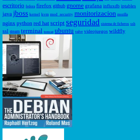
gnome
escritorio
firefox
grafana
github
influxdb
iptables
fedora
jboss
monitorizacion
java
kernel
kvm
mod_security
mozilla
seguridad
script
nginx
python
red hat
sistema de ficheros
ssh
ubuntu
terminal
wildfly
ssl
videojuegos
steam
valve
tomcat