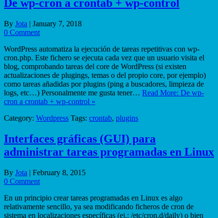
De wp-cron a crontab + wp-control
By
Jota
|
January 7, 2018
0 Comment
WordPress automatiza la ejecución de tareas repetitivas con wp-
cron.php. Este fichero se ejecuta cada vez que un usuario visita el
blog, comprobando tareas del core de WordPress (si existen
actualizaciones de plugings, temas o del propio core, por ejemplo)
como tareas añadidas por plugins (ping a buscadores, limpieza de
logs, etc…) Personalmente me gusta tener…
Read More: De wp-
cron a crontab + wp-control »
Category:
Wordpress
Tags:
crontab
,
plugins
Interfaces gráficas (GUI) para
administrar tareas programadas en Linux
By
Jota
|
February 8, 2015
0 Comment
En un principio crear tareas programadas en Linux es algo
relativamente sencillo, ya sea modificando ficheros de cron de
sistema en localizaciones específicas (ej.: /etc/cron.d/daily) o bien