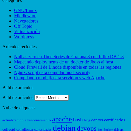
Categories
GNU/Linux
Middleware
Navegadores
Off Topic
Virtualización
Wordpress
Artículos recientes
Null as zero en Time Series de Grafana 8 con InfluxDB 1.8
Mapeando deployments de un docker de Jboss al host
Cloud Firewall de Linode disponible en todas las regiones
Nginx: script para compilar mod_security
Compilando mod_jk para servidores web Apache
Baúl de artículos
Baúl de artículos
Nube de etiquetas
apache
bash
centos
certificados
actualizacion
almacenamiento
blog
debian
devops
collectd
compilacion
curiosidades
drivers
dns
docker