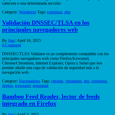
cabecera o una determinada sección:
Category:
Wordpress
Tags:
extension
,
php
Validación DNSSEC/TLSA en los
principales navegadores web
By
Jota
|
April 16, 2015
0 Comment
DNSSEC/TLSA Validator es un complemento compatible con los
principales navegadores web como Firefox/Iceweasel,
Chrome/Chromium, Internet Explorer, Opera y Safari que nos
permite añadir una capa de validación de seguridad más a la
navegación web.
Category:
Navegadores
Tags:
chrome
,
chromium
,
dns
,
extension
,
firefox
,
iceweasel
,
seguridad
Bamboo Feed Reader, lector de feeds
integrado en Firefox
By
Jota
|
April 3, 2015