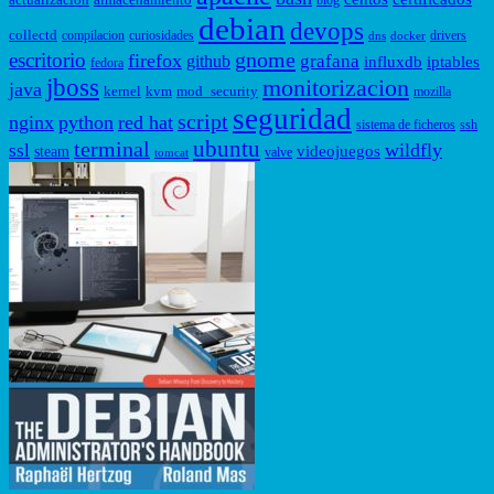
blog
debian
devops
collectd
compilacion
curiosidades
drivers
dns
docker
gnome
escritorio
firefox
grafana
github
influxdb
iptables
fedora
jboss
monitorizacion
java
kernel
kvm
mod_security
mozilla
seguridad
script
nginx
python
red hat
sistema de ficheros
ssh
ubuntu
terminal
wildfly
ssl
videojuegos
steam
valve
tomcat