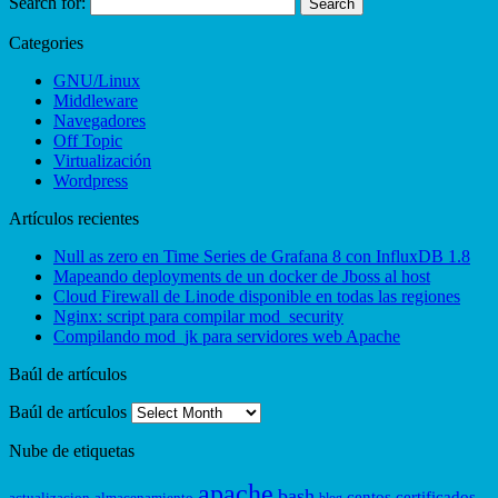
Search for:
Categories
GNU/Linux
Middleware
Navegadores
Off Topic
Virtualización
Wordpress
Artículos recientes
Null as zero en Time Series de Grafana 8 con InfluxDB 1.8
Mapeando deployments de un docker de Jboss al host
Cloud Firewall de Linode disponible en todas las regiones
Nginx: script para compilar mod_security
Compilando mod_jk para servidores web Apache
Baúl de artículos
Baúl de artículos
Nube de etiquetas
apache
bash
centos
certificados
actualizacion
almacenamiento