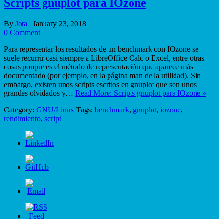
Scripts gnuplot para IOzone
By
Jota
|
January 23, 2018
0 Comment
Para representar los resultados de un benchmark con IOzone se
suele recurrir casi siempre a LibreOffice Calc o Excel, entre otras
cosas porque es el método de representación que aparece más
documentado (por ejemplo, en la página man de la utilidad). Sin
embargo, existen unos scripts escritos en gnuplot que son unos
grandes olvidados y…
Read More: Scripts gnuplot para IOzone »
Category:
GNU/Linux
Tags:
benchmark
,
gnuplot
,
iozone
,
rendimiento
,
script