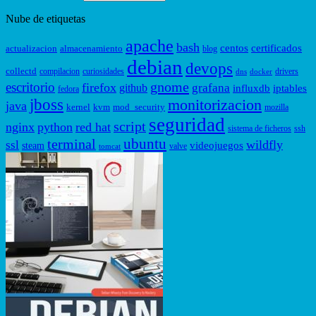
Nube de etiquetas
apache
bash
centos
certificados
actualizacion
almacenamiento
blog
debian
devops
collectd
compilacion
curiosidades
drivers
dns
docker
gnome
escritorio
firefox
grafana
github
influxdb
iptables
fedora
jboss
monitorizacion
java
kernel
kvm
mod_security
mozilla
seguridad
script
nginx
python
red hat
sistema de ficheros
ssh
ubuntu
terminal
wildfly
ssl
videojuegos
steam
valve
tomcat