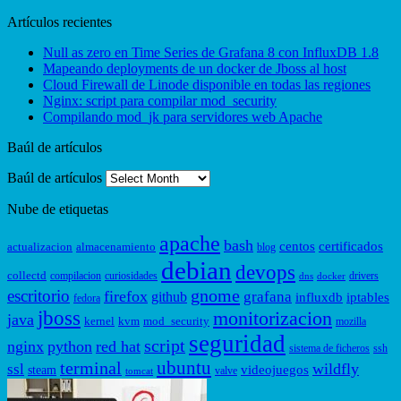
Artículos recientes
Null as zero en Time Series de Grafana 8 con InfluxDB 1.8
Mapeando deployments de un docker de Jboss al host
Cloud Firewall de Linode disponible en todas las regiones
Nginx: script para compilar mod_security
Compilando mod_jk para servidores web Apache
Baúl de artículos
Baúl de artículos
Nube de etiquetas
apache
bash
centos
certificados
actualizacion
almacenamiento
blog
debian
devops
collectd
compilacion
curiosidades
drivers
dns
docker
gnome
escritorio
firefox
grafana
github
influxdb
iptables
fedora
jboss
monitorizacion
java
kernel
kvm
mod_security
mozilla
seguridad
script
nginx
python
red hat
sistema de ficheros
ssh
ubuntu
terminal
wildfly
ssl
videojuegos
steam
valve
tomcat