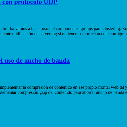
 con protocolo UDP
o full-ha vamos a hacer uso del componente Jgroups para clustering. En 
uiente notificación en server.log si no tenemos correctamente configu
l uso de ancho de banda
mplementar la compresión de contenido en ese propio frontal web tal y
mplementar compresión gzip del contenido para ahorrar ancho de band