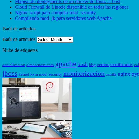
Mapeando deployments de un docker de Jboss al host
Cloud Firewall de Linode disponible en todas las regiones
Nginx: script para compilar mod_security
Compilando mod_jk para servidores web Apache
Baúl de artículos
Baúl de artículos
Nube de etiquetas
apache
bash
centos
certificados
actualizacion
almacenamiento
co
blog
jboss
monitorizacion
nginx
py
kernel
kvm
mod_security
mozilla