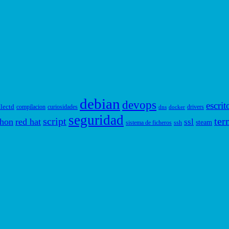
debian
devops
escrit
llectd
compilacion
curiosidades
drivers
dns
docker
seguridad
script
ter
thon
red hat
ssl
steam
sistema de ficheros
ssh