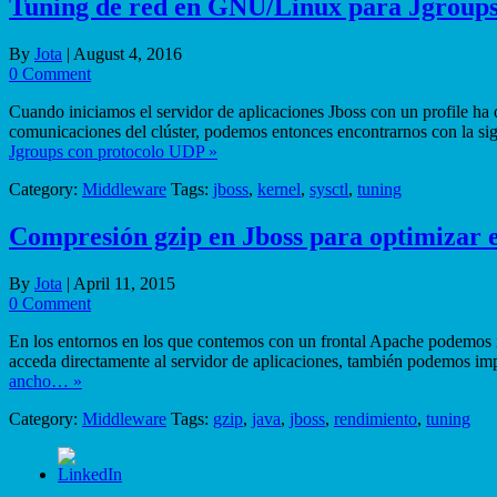
Tuning de red en GNU/Linux para Jgroups
By
Jota
|
August 4, 2016
0 Comment
Cuando iniciamos el servidor de aplicaciones Jboss con un profile ha 
comunicaciones del clúster, podemos entonces encontrarnos con la sig
Jgroups con protocolo UDP »
Category:
Middleware
Tags:
jboss
,
kernel
,
sysctl
,
tuning
Compresión gzip en Jboss para optimizar e
By
Jota
|
April 11, 2015
0 Comment
En los entornos en los que contemos con un frontal Apache podemos i
acceda directamente al servidor de aplicaciones, también podemos i
ancho… »
Category:
Middleware
Tags:
gzip
,
java
,
jboss
,
rendimiento
,
tuning