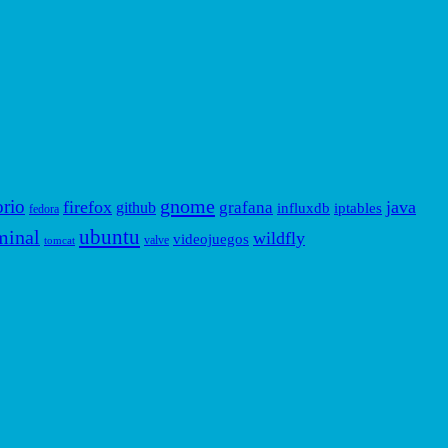
gnome
orio
firefox
java
grafana
github
influxdb
iptables
fedora
ubuntu
minal
wildfly
videojuegos
valve
tomcat