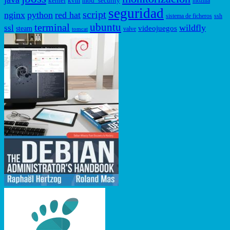
kernel
kvm
mod_security
mozilla
seguridad
script
nginx
python
red hat
sistema de ficheros
ssh
ubuntu
terminal
wildfly
ssl
videojuegos
steam
valve
tomcat