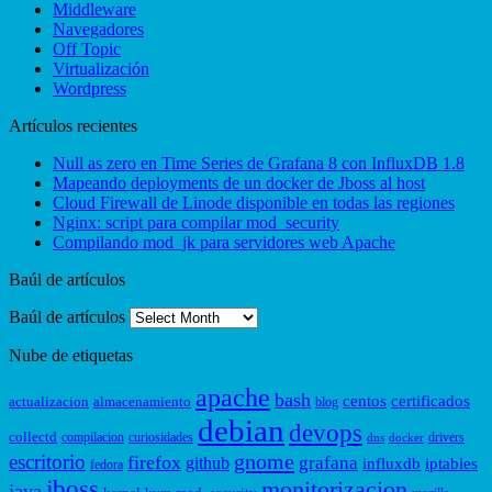
Middleware
Navegadores
Off Topic
Virtualización
Wordpress
Artículos recientes
Null as zero en Time Series de Grafana 8 con InfluxDB 1.8
Mapeando deployments de un docker de Jboss al host
Cloud Firewall de Linode disponible en todas las regiones
Nginx: script para compilar mod_security
Compilando mod_jk para servidores web Apache
Baúl de artículos
Baúl de artículos
Nube de etiquetas
apache
bash
centos
certificados
actualizacion
almacenamiento
blog
debian
devops
collectd
compilacion
curiosidades
drivers
dns
docker
gnome
escritorio
firefox
grafana
github
influxdb
iptables
fedora
jboss
monitorizacion
java