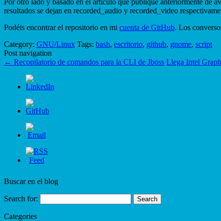
Por otro lado y basado en el artículo que publiqué anteriormente de 
resultados se dejan en recorded_audio y recorded_video respectivame
Podéis encontrar el repositorio en mi
cuenta de GitHub
. Los converso
Category:
GNU/Linux
Tags:
bash
,
escritorio
,
github
,
gnome
,
script
Post navigation
←
Recopilatorio de comandos para la CLI de Jboss
Llega Intel Grap
Buscar en el blog
Search for:
Categories