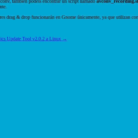
avconv, también podéis encontrar un script llamado
avconv_recording.s
nte.
res drag & drop funcionarán en Gnome únicamente, ya que utilizan com
hics Update Tool v2.0.2 a Linux
→