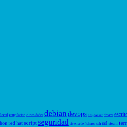
debian
devops
escrit
llectd
compilacion
curiosidades
drivers
dns
docker
seguridad
script
ter
thon
red hat
ssl
steam
sistema de ficheros
ssh