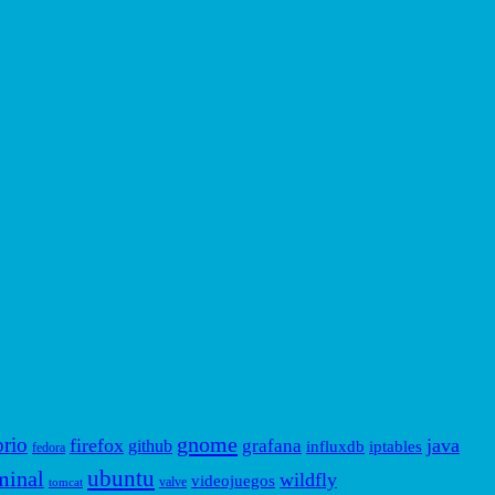
gnome
orio
firefox
java
grafana
github
influxdb
iptables
fedora
ubuntu
minal
wildfly
videojuegos
valve
tomcat