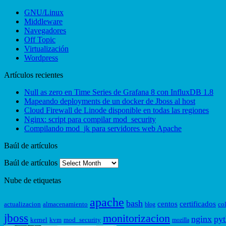
GNU/Linux
Middleware
Navegadores
Off Topic
Virtualización
Wordpress
Artículos recientes
Null as zero en Time Series de Grafana 8 con InfluxDB 1.8
Mapeando deployments de un docker de Jboss al host
Cloud Firewall de Linode disponible en todas las regiones
Nginx: script para compilar mod_security
Compilando mod_jk para servidores web Apache
Baúl de artículos
Baúl de artículos
Nube de etiquetas
apache
bash
centos
certificados
actualizacion
almacenamiento
co
blog
jboss
monitorizacion
nginx
py
kernel
kvm
mod_security
mozilla