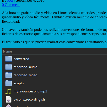
By
Jota
|
September 4, 2016
0 Comment
A la hora de grabar audio y vídeo en Linux solemos tener dos grandes
grabar audio y vídeo fácilmente. También existen multitud de aplicac
flexibilidad.
Con avconv también podemos realizar conversiones de formato de mp3
ficheros de escritorio que llamaran a sus correspondientes scripts para
El resultado es que se pueden realizar esas conversiones arrastrando p