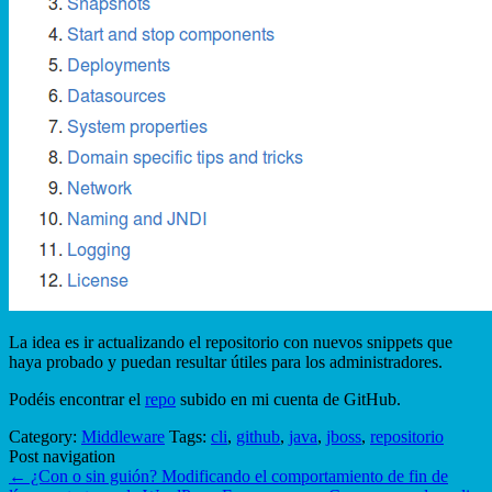
La idea es ir actualizando el repositorio con nuevos snippets que
haya probado y puedan resultar útiles para los administradores.
Podéis encontrar el
repo
subido en mi cuenta de GitHub.
Category:
Middleware
Tags:
cli
,
github
,
java
,
jboss
,
repositorio
Post navigation
←
¿Con o sin guión? Modificando el comportamiento de fin de