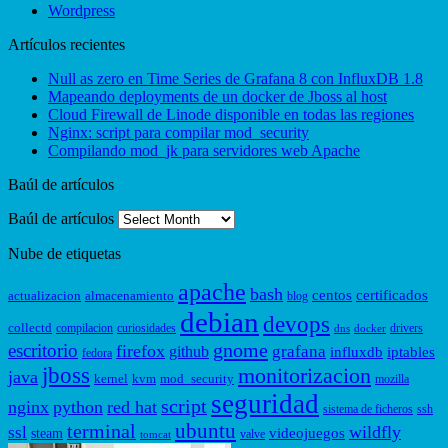
Wordpress
Artículos recientes
Null as zero en Time Series de Grafana 8 con InfluxDB 1.8
Mapeando deployments de un docker de Jboss al host
Cloud Firewall de Linode disponible en todas las regiones
Nginx: script para compilar mod_security
Compilando mod_jk para servidores web Apache
Baúl de artículos
Baúl de artículos
Nube de etiquetas
apache
bash
centos
certificados
actualizacion
almacenamiento
blog
debian
devops
collectd
compilacion
curiosidades
drivers
dns
docker
gnome
escritorio
firefox
grafana
github
influxdb
iptables
fedora
jboss
monitorizacion
java
kernel
kvm
mod_security
mozilla
seguridad
script
nginx
python
red hat
sistema de ficheros
ssh
ubuntu
terminal
wildfly
ssl
videojuegos
steam
valve
tomcat