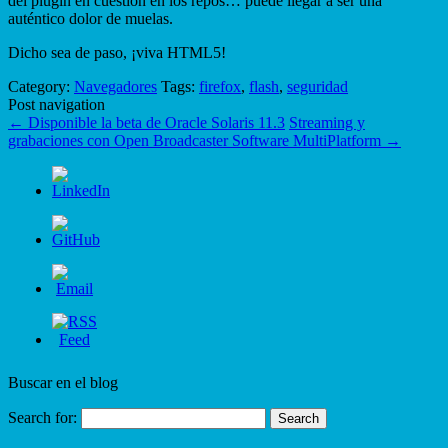
del plugin en cuestión en los repos… puede llegar a ser una
auténtico dolor de muelas.
Dicho sea de paso, ¡viva HTML5!
Category:
Navegadores
Tags:
firefox
,
flash
,
seguridad
Post navigation
←
Disponible la beta de Oracle Solaris 11.3
Streaming y
grabaciones con Open Broadcaster Software MultiPlatform
→
Buscar en el blog
Search for: