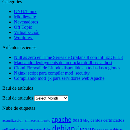
Categories
GNU/Linux
Middleware
Navegadores
Off Topic
Virtualización
Wordpress
Artículos recientes
Null as zero en Time Series de Grafana 8 con InfluxDB 1.8
Mapeando deployments de un docker de Jboss al host
Cloud Firewall de Linode disponible en todas las regiones
Nginx: script para compilar mod_security
Compilando mod_jk para servidores web Apache
Baúl de artículos
Baúl de artículos
Nube de etiquetas
apache
bash
centos
certificados
actualizacion
almacenamiento
blog
debian
devops
collectd
compilacion
curiosidades
drivers
dns
docker