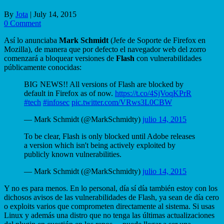
By
Jota
|
July 14, 2015
0 Comment
Así lo anunciaba
Mark Schmidt
(Jefe de Soporte de Firefox en
Mozilla), de manera que por defecto el navegador web del zorro
comenzará a bloquear versiones de
Flash
con vulnerabilidades
públicamente conocidas:
BIG NEWS!! All versions of Flash are blocked by
default in Firefox as of now.
https://t.co/4SjVoqKPrR
#tech
#infosec
pic.twitter.com/VRws3L0CBW
— Mark Schmidt (@MarkSchmidty)
julio 14, 2015
To be clear, Flash is only blocked until Adobe releases
a version which isn't being actively exploited by
publicly known vulnerabilities.
— Mark Schmidt (@MarkSchmidty)
julio 14, 2015
Y no es para menos. En lo personal, día sí día también estoy con los
dichosos avisos de las vulnerabilidades de Flash, ya sean de día cero
o exploits varios que comprometen directamente al sistema. Si usas
Linux y además una distro que no tenga las últimas actualizaciones