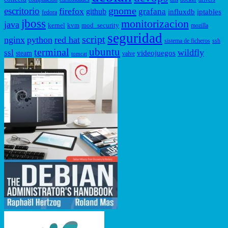
gnome
escritorio
firefox
grafana
github
influxdb
iptables
fedora
jboss
monitorizacion
java
kernel
kvm
mod_security
mozilla
seguridad
script
nginx
python
red hat
sistema de ficheros
ssh
ubuntu
terminal
wildfly
ssl
videojuegos
steam
valve
tomcat