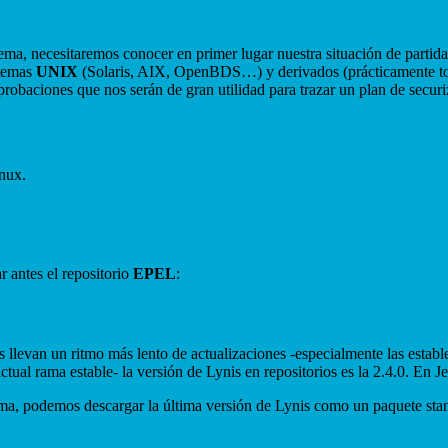
tema, necesitaremos conocer en primer lugar nuestra situación de partida
stemas
UNIX
(Solaris, AIX, OpenBDS…) y derivados (prácticamente tod
obaciones que nos serán de gran utilidad para trazar un plan de securiz
inux.
r antes el repositorio
EPEL
:
es llevan un ritmo más lento de actualizaciones -especialmente las estab
actual rama estable- la versión de Lynis en repositorios es la 2.4.0. En 
ltima, podemos descargar la última versión de Lynis como un paquete st