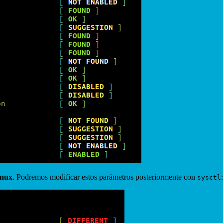
inux
. Podremos modificar estos parámetros posteriormente con
:
sysctl