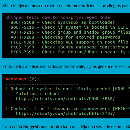
Si no lo ejecutamos con root no tendremos suficientes privilegios para r
Fruto de los análisis realizados anteriormente, Lynis genera dos secci
La sección
Suggestions
por otro lado nos deja una serie de recomend