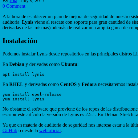
By
Jota
|
July 9, 2017
0 Comment
A la hora de establecer un plan de mejora de seguridad de nuestro sis
auditoría.
Lynis
viene al rescate con soporte para gran cantidad de si
derivadas de las mismas) además de realizar una amplia gama de compr
Instalación
Podemos instalar Lynis desde repositorios en las principales distros L
En
Debian
y derivadas como
Ubuntu
:
En
RHEL
y derivadas como
CentOS
y
Fedora
necesitaremos instala
yum install epel-release

No obstante el software que proviene de los repos de las distribucion
escribir este artículo la versión de Lynis es 2.5.1. En Debian Stretch -
Ya que en materia de auditoría de seguridad nos interesa estar a la ú
GitHub
o desde la
web oficial
.