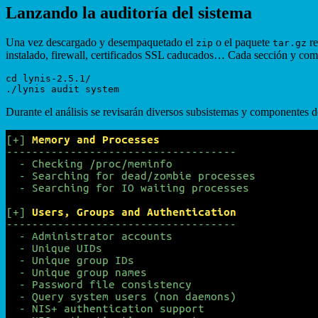
Lanzando la auditoría del sistema
Una vez descargado y desempaquetado el
o el paquete
re
zip
tar.gz
instalado, firewall, certificados SSL caducados… Cada sección y comp
cd lynis-2.5.1/

Durante el análisis se revisarán diversos subsistemas y componentes d