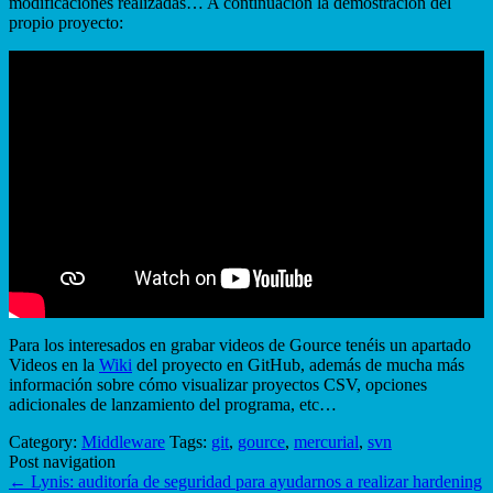
modificaciones realizadas… A continuación la demostración del
propio proyecto:
Para los interesados en grabar videos de Gource tenéis un apartado
Videos en la
Wiki
del proyecto en GitHub, además de mucha más
información sobre cómo visualizar proyectos CSV, opciones
adicionales de lanzamiento del programa, etc…
Category:
Middleware
Tags:
git
,
gource
,
mercurial
,
svn
Post navigation
←
Lynis: auditoría de seguridad para ayudarnos a realizar hardening