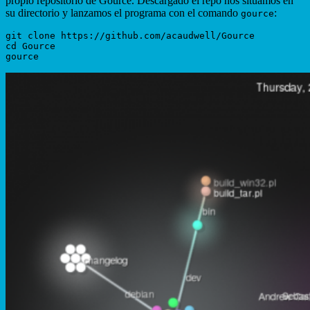
propio repositorio de Gource. Descargado el repo nos situamos en
su directorio y lanzamos el programa con el comando
:
gource
git clone https://github.com/acaudwell/Gource

cd Gource
