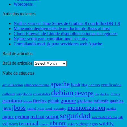
Wordpress
Artículos recientes
Null as zero en Time Series de Grafana 8 con InfluxDB 1.8
Mapeando deployments de un docker de Jboss al host
Cloud Firewall de Linode disponible en todas las regiones
Nginx: script para compilar mod_security
Compilando mod_jk para servidores web Apache
Baúl de artículos
Baúl de artículos
Nube de etiquetas
apache
bash
centos
certificados
actualizacion
almacenamiento
blog
debian
devops
collectd
compilacion
curiosidades
drivers
dns
docker
gnome
escritorio
firefox
grafana
github
influxdb
iptables
fedora
jboss
monitorizacion
java
kernel
kvm
mod_security
mozilla
seguridad
script
nginx
python
red hat
sistema de ficheros
ssh
ubuntu
terminal
wildfly
ssl
videojuegos
steam
valve
tomcat