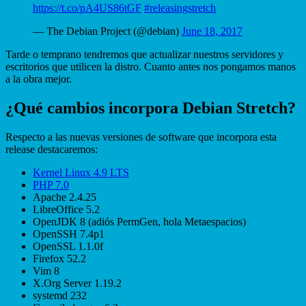
https://t.co/pA4US86tGF
#releasingstretch
— The Debian Project (@debian)
June 18, 2017
Tarde o temprano tendremos que actualizar nuestros servidores y
escritorios que utilicen la distro. Cuanto antes nos pongamos manos
a la obra mejor.
¿Qué cambios incorpora Debian Stretch?
Respecto a las nuevas versiones de software que incorpora esta
release destacaremos:
Kernel Linux 4.9 LTS
PHP 7.0
Apache 2.4.25
LibreOffice 5.2
OpenJDK 8 (adiós PermGen, hola Metaespacios)
OpenSSH 7.4p1
OpenSSL 1.1.0f
Firefox 52.2
Vim 8
X.Org Server 1.19.2
systemd 232