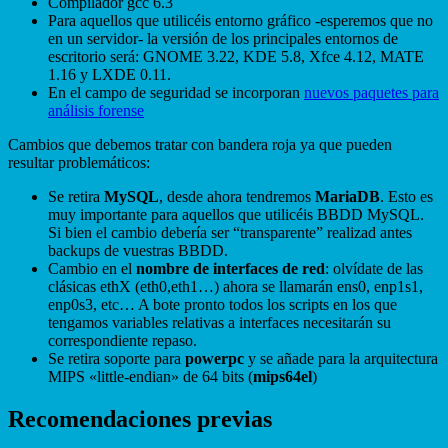
Compilador gcc 6.3
Para aquellos que utilicéis entorno gráfico -esperemos que no
en un servidor- la versión de los principales entornos de
escritorio será: GNOME 3.22, KDE 5.8, Xfce 4.12, MATE
1.16 y LXDE 0.11.
En el campo de seguridad se incorporan
nuevos paquetes para
análisis forense
Cambios que debemos tratar con bandera roja ya que pueden
resultar problemáticos:
Se retira
MySQL
, desde ahora tendremos
MariaDB
. Esto es
muy importante para aquellos que utilicéis BBDD MySQL.
Si bien el cambio debería ser “transparente” realizad antes
backups de vuestras BBDD.
Cambio en el
nombre de interfaces de red
: olvídate de las
clásicas ethX (eth0,eth1…) ahora se llamarán ens0, enp1s1,
enp0s3, etc… A bote pronto todos los scripts en los que
tengamos variables relativas a interfaces necesitarán su
correspondiente repaso.
Se retira soporte para
powerpc
y se añade para la arquitectura
MIPS «little-endian» de 64 bits (
mips64el
)
Recomendaciones previas