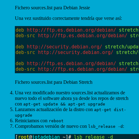
Fichero sources.list para Debian Jessie
Una vez sustituido correctamente tendría que verse así:
Fichero sources.list para Debian Stretch
Una vez modificado nuestro sources.list actualizamos de
nuevo todo el software ahora ya desde los repos de stretch
con
apt-get update && apt-get upgrade
Lanzamos actualización de la distro con
apt-get dist-
upgrade
Reiniciamos con
reboot
Comprobamos versión de nuevo con
:
lsb_release -d