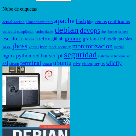
Nube de etiquetas
apache
bash
centos
certificados
actualizacion
almacenamiento
blog
debian
devops
collectd
compilacion
curiosidades
drivers
dns
docker
gnome
escritorio
firefox
grafana
github
influxdb
iptables
fedora
jboss
monitorizacion
java
kernel
kvm
mod_security
mozilla
seguridad
script
nginx
python
red hat
sistema de ficheros
ssh
ubuntu
terminal
wildfly
ssl
videojuegos
steam
valve
tomcat