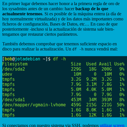
En primer lugar debemos hacer honor a la primera regla de oro de
los sysadmins antes de un cambio: hacer
backup de lo que
actualmente tenemos
. Si es posible de la máquina entera (a día de
hoy normalmente virtualizada) y de los datos más importantes como
ficheros de configuración, Bases de Datos, etc… En caso de que
posteriormente -incluso si la actualización de sistema sale bien-
tengamos que restaurar ciertos parámetros.
También debemos comprobar que tenemos suficiente espacio en
disco para realizar la actualización. Un
nunca vendrá mal:
df -h
Si conectamos con nuestro sistema via SSH, podemos
utilizar screen