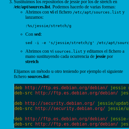
Sustituimos los repositorios de jessie por los de stretch en
/etc/apt/sources.list
. Podemos hacerlo de varias formas:
Abrimos con
vi
el fichero
y
/etc/apt/sources.list
lanzamos:
Con
sed
:
Abrimos con vi
y editamos el fichero a
sources.list
mano sustituyendo cada ocurrencia de
jessie
por
stretch
Elijamos un método u otro teniendo por ejemplo el siguiente
fichero
sources.list
: