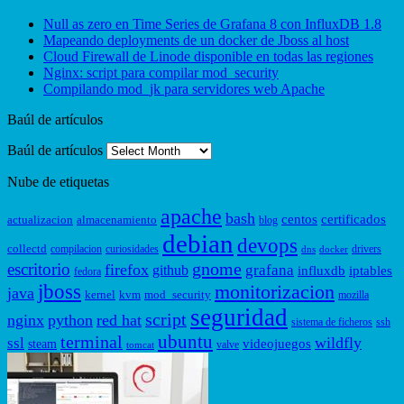
Null as zero en Time Series de Grafana 8 con InfluxDB 1.8
Mapeando deployments de un docker de Jboss al host
Cloud Firewall de Linode disponible en todas las regiones
Nginx: script para compilar mod_security
Compilando mod_jk para servidores web Apache
Baúl de artículos
Baúl de artículos
Nube de etiquetas
apache
bash
centos
certificados
actualizacion
almacenamiento
blog
debian
devops
collectd
compilacion
curiosidades
drivers
dns
docker
gnome
escritorio
firefox
grafana
github
influxdb
iptables
fedora
jboss
monitorizacion
java
kernel
kvm
mod_security
mozilla
seguridad
script
nginx
python
red hat
sistema de ficheros
ssh
ubuntu
terminal
wildfly
ssl
videojuegos
steam
valve
tomcat