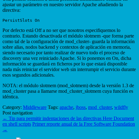
ajustar un parámetro en nuestro servidor Apache añadiendo la
directiva:
Por defecto está Off a no ser que nosotros especifiquemos lo
contrario. Estando desactivada el módulo slotmem -que forma parte
como tal de la configuración de mod_cluster- guarda la información
sobre alias, nodos backend y contextos de aplicación en memoria,
siendo necesario por tanto realizar de nuevo todo el proceso de
discovery una vez reiniciado Apache. Si lo ponemos en On, dicha
información se guardará en ficheros por lo que estará disponible
nada más reiniciar el servidor web sin interrumpir el servicio durante
esos segundos adicionales.
NOTA: el módulo slotmem (mod_slotmem) desde la versión 1.3 de
mod_cluster pasa a llamarse mod_cluster_slotmem cuya función es
idéntica.
Category:
Middleware
Tags:
apache
,
jboss
,
mod_cluster
,
wildfly
Post navigation
←
Tip para permitir indentaciones de las directivas Here Document
en shell scripts
Primer reporte anual de la Free Software Foundation
→