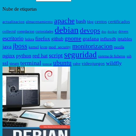
Nube de etiquetas
apache
bash
centos
certificados
actualizacion
almacenamiento
blog
debian
devops
collectd
compilacion
curiosidades
drivers
dns
docker
gnome
escritorio
firefox
grafana
github
influxdb
iptables
fedora
jboss
monitorizacion
java
kernel
kvm
mod_security
mozilla
seguridad
script
nginx
python
red hat
sistema de ficheros
ssh
ubuntu
terminal
wildfly
ssl
videojuegos
steam
valve
tomcat