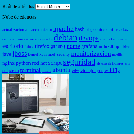
Baúl de artículos
Nube de etiquetas
apache
bash
centos
certificados
actualizacion
almacenamiento
blog
debian
devops
collectd
compilacion
curiosidades
drivers
dns
docker
gnome
escritorio
firefox
grafana
github
influxdb
iptables
fedora
jboss
monitorizacion
java
kernel
kvm
mod_security
mozilla
seguridad
script
nginx
python
red hat
sistema de ficheros
ssh
ubuntu
terminal
wildfly
ssl
videojuegos
steam
valve
tomcat