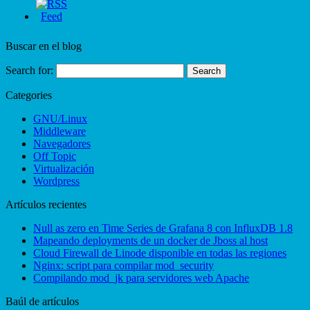
Buscar en el blog
Search for:
Categories
GNU/Linux
Middleware
Navegadores
Off Topic
Virtualización
Wordpress
Artículos recientes
Null as zero en Time Series de Grafana 8 con InfluxDB 1.8
Mapeando deployments de un docker de Jboss al host
Cloud Firewall de Linode disponible en todas las regiones
Nginx: script para compilar mod_security
Compilando mod_jk para servidores web Apache
Baúl de artículos