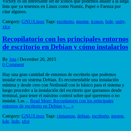
Victory es un interesante set de iconos que podemos añadir a la larga
lista que ya tenemos en Linux como Numix, Paper o Faenza por
citar algunos.
Category:
GNU/Linux
Tags:
escritorio
,
gnome
,
iconos
,
lxde
,
unity
,
xfce
Recopilatorio con los principales entornos
de escritorio en Debian y cómo instalarlos
By
Jota
|
December 20, 2015
0 Comment
Hay una gran cantidad de entornos de escritorio que podemos
instalar en un sistema Debian. Es recomendable una instalación
mínima y desde cero con NetInstall con lo básico para el sistema y
luego proceder a la instalación del escritorio que queramos desde
terminal, para tener el máximo control sobre qué queremos o no
instalar. Las…
Read More: Recopilatorio con los principales
entornos de escritorio en Debian y… »
Category:
GNU/Linux
Tags:
cinnamon
,
debian
,
escritorio
,
gnome
,
kde
,
lxde
,
xfce