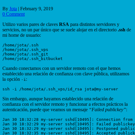
By
Jota
|
February 9, 2019
0 Comment
Utilizo varios pares de claves
RSA
para distintos servidores y
servicios, no un par único que se suele alojar en el directorio
.ssh
de
mi home de usuario:
/home/jota/.ssh

/home/jota/.ssh_vps

/home/jota/.ssh_git

Cuando conectamos con un servidor remoto con el que hemos
establecido una relación de confianza con clave pública, utilizamos
la opción
:
-i
Sin embargo, aunque hayamos establecido una relación de
confianza con el servidor remoto y funcionar a efectos prácticos la
autenticación, puede que veamos un mensaje
“Failed publickey”
:
Jan 30 18:32:28 my-server sshd[10495]: Connection from 
Jan 30 18:32:29 my-server sshd[10495]: Failed publickey
Jan 30 18:32:29 my-server sshd[10495]: Postponed public