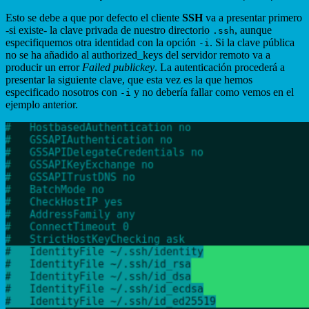
Esto se debe a que por defecto el cliente
SSH
va a presentar primero
-si existe- la clave privada de nuestro directorio
, aunque
.ssh
especifiquemos otra identidad con la opción
. Si la clave pública
-i
no se ha añadido al authorized_keys del servidor remoto va a
producir un error
Failed publickey
. La autenticación procederá a
presentar la siguiente clave, que esta vez es la que hemos
especificado nosotros con
y no debería fallar como vemos en el
-i
ejemplo anterior.