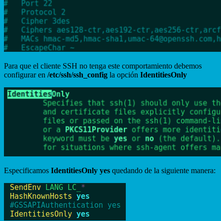
Para que el cliente SSH no tenga este comportamiento debemos
configurar en
/etc/ssh/ssh_config
la opción
IdentitiesOnly
Especificamos
IdentitiesOnly yes
quedando de la siguiente manera: