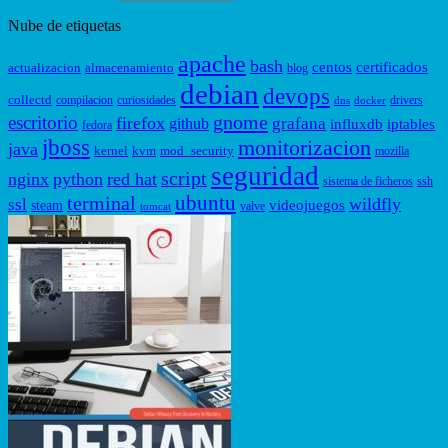
Nube de etiquetas
apache
bash
centos
certificados
actualizacion
almacenamiento
blog
debian
devops
collectd
compilacion
curiosidades
drivers
dns
docker
gnome
escritorio
firefox
grafana
github
influxdb
iptables
fedora
jboss
monitorizacion
java
kernel
kvm
mod_security
mozilla
seguridad
script
nginx
python
red hat
sistema de ficheros
ssh
ubuntu
terminal
wildfly
ssl
videojuegos
steam
valve
tomcat