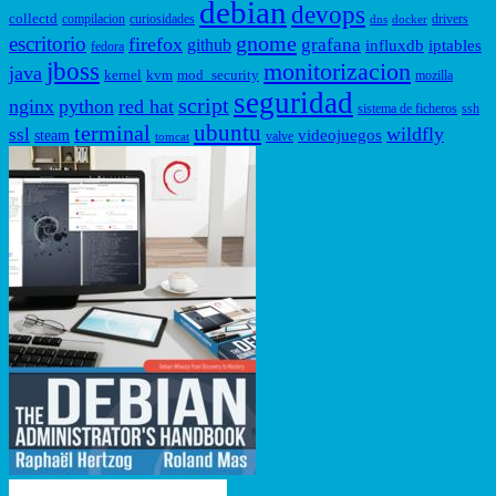
debian
devops
collectd
compilacion
curiosidades
drivers
dns
docker
gnome
escritorio
firefox
grafana
github
influxdb
iptables
fedora
jboss
monitorizacion
java
kernel
kvm
mod_security
mozilla
seguridad
script
nginx
python
red hat
sistema de ficheros
ssh
ubuntu
terminal
wildfly
ssl
videojuegos
steam
valve
tomcat