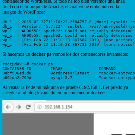
contenedor de WordPress. Si todo ha ido bien veremos una línea
final con el arranque de Apache, el cual viene embebido en la
imagen de WordPress:
db_1  | 2019-02-22T11:10:23.258475Z 0 [Note] mysqld: re
db_1  | Version: '5.7.22'  socket: '/var/run/mysqld/mys
wp_1  | AH00558: apache2: Could not reliably determine 
wp_1  | AH00558: apache2: Could not reliably determine 
wp_1  | [Fri Feb 22 11:10:23.367687 2019] [mpm_prefork:
Si hacemos un
docker ps
vemos los dos contenedores levantados:
root@dev:~# docker ps

CONTAINER ID        IMAGE               COMMAND        
0ebf586ed3d0        wordpress:latest    "docker-entrypo
Al visitar la IP de mi máquina de pruebas 192.168.1.154 puedo ya
acceder a mi blog levantado en un contenedor docker: