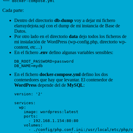
Cada parte:
Dentro del directorio
db-dump
voy a dejar mi fichero
elarraydejota.sql con el dump de mi instancia de Base de
Datos.
Por otro lado en el directorio
data
dejo todos los ficheros de
mi instalación de WordPress (wp-config.php, directorio wp-
content, etc…)
En el fichero
.env
defino algunas variables sensibles:
DB_ROOT_PASSWORD=password

En el fichero
docker-compose.yml
defino los dos
contenedores que hay que levantar. El contenedor de
WordPress
depende del de
MySQL
:
version: '2'

services:

  wp:

    image: wordpress:latest 

    ports:

      - 192.168.1.154:80:80 

    volumes:

      - ./config/php.conf.ini:/usr/local/etc/php/c