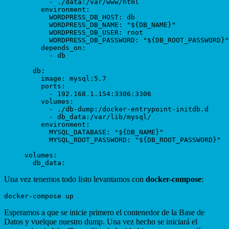
      - ./data:/var/www/html 

    environment:

      WORDPRESS_DB_HOST: db

      WORDPRESS_DB_NAME: "${DB_NAME}"

      WORDPRESS_DB_USER: root

      WORDPRESS_DB_PASSWORD: "${DB_ROOT_PASSWORD}"

    depends_on:

      - db

  db:

    image: mysql:5.7

    ports:

      - 192.168.1.154:3306:3306

    volumes:

      - ./db-dump:/docker-entrypoint-initdb.d

      - db_data:/var/lib/mysql/

    environment:

      MYSQL_DATABASE: "${DB_NAME}"

      MYSQL_ROOT_PASSWORD: "${DB_ROOT_PASSWORD}"

volumes:

Una vez tenemos todo listo levantamos con
docker-compose
:
Esperamos a que se inicie primero el contenedor de la Base de
Datos y vuelque nuestro dump. Una vez hecho se iniciará el