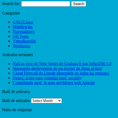
Search for:
Categories
GNU/Linux
Middleware
Navegadores
Off Topic
Virtualización
Wordpress
Artículos recientes
Null as zero en Time Series de Grafana 8 con InfluxDB 1.8
Mapeando deployments de un docker de Jboss al host
Cloud Firewall de Linode disponible en todas las regiones
Nginx: script para compilar mod_security
Compilando mod_jk para servidores web Apache
Baúl de artículos
Baúl de artículos
Nube de etiquetas