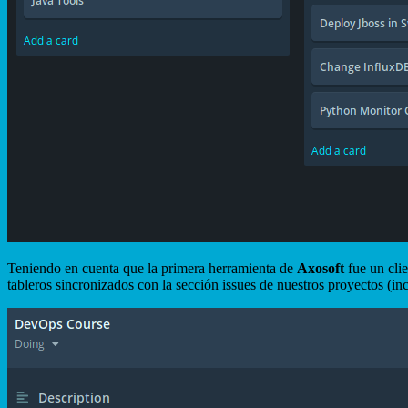
Teniendo en cuenta que la primera herramienta de
Axosoft
fue un clie
tableros sincronizados con la sección issues de nuestros proyectos (i