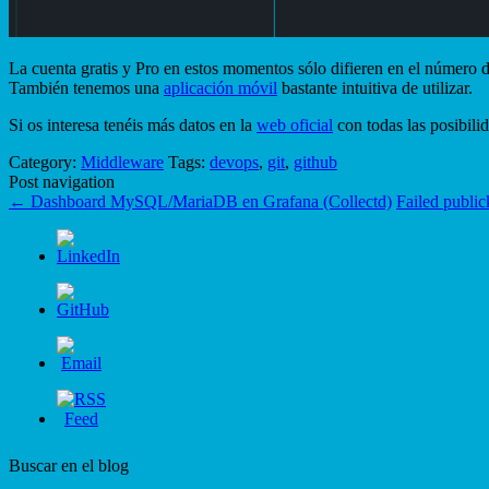
La cuenta gratis y Pro en estos momentos sólo difieren en el número 
También tenemos una
aplicación móvil
bastante intuitiva de utilizar.
Si os interesa tenéis más datos en la
web oficial
con todas las posibili
Category:
Middleware
Tags:
devops
,
git
,
github
Post navigation
←
Dashboard MySQL/MariaDB en Grafana (Collectd)
Failed public
Buscar en el blog