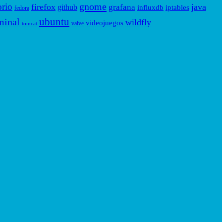
gnome
orio
firefox
java
grafana
github
influxdb
iptables
fedora
ubuntu
minal
wildfly
videojuegos
valve
tomcat