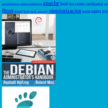
apache
bash
centos
certificados
actualizacion
almacenamiento
co
blog
jboss
monitorizacion
nginx
py
kernel
kvm
mod_security
mozilla