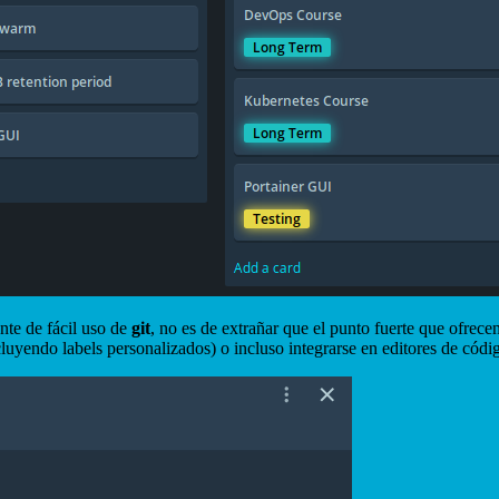
nte de fácil uso de
git
, no es de extrañar que el punto fuerte que ofrece
ncluyendo labels personalizados) o incluso integrarse en editores de có