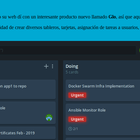
o su web dí con un interesante producto nuevo llamado
Glo
, así que aq
lidad de crear diversos tableros, tarjetas, asignación de tareas a usuario