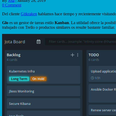
By
Jota
|
January 28, 2019
0 Comment
Del cliente
Gitkraken
hablamos hace tiempo y recientemente visitand
Glo
es un gestor de tareas estilo
Kanban
. La utilidad ofrece la posibi
trabajado con Trello o productos similares os resulte bastante familiar.