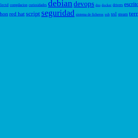
debian
devops
escrit
llectd
compilacion
curiosidades
drivers
dns
docker
seguridad
script
ter
thon
red hat
ssl
steam
sistema de ficheros
ssh