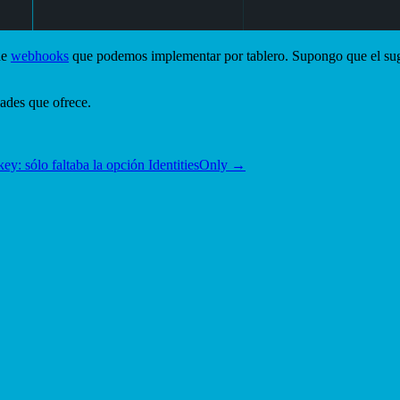
de
webhooks
que podemos implementar por tablero. Supongo que el sugu
dades que ofrece.
key: sólo faltaba la opción IdentitiesOnly
→